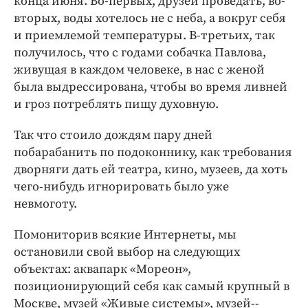
конца июня. Во-­первых, друзей проведать, во-
Интересное чтиво
вторых, воды хотелось не с неба, а вокруг себя
Клиника года
и приемлемой температуры. В-третьих, так
Бренд года
получилось, что с годами собачка Павлова,
Работодатель года
живущая в каждом человеке, в нас с женой
была выдрессирована, чтобы во время ливней
и гроз потреблять пищу духовную.
Так что стоило дождям пару дней
побарабанить по подоконнику, как требования
дворняги дать ей театра, кино, музеев, да хоть
чего-нибудь игнорировать было уже
невмоготу.
Помониторив всякие Интернеты, мы
остановили свой выбор на следующих
объектах: аквапарк «Мореон»,
позиционирующий себя как самый крупный в
Москве, музей «Живые системы», музей-­