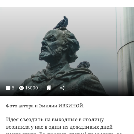
Криминал
Культура
Недвижимость и ЖКХ
Образование
Общество
Погода
Праздники
Происшествия
Спорт
Экономика и бизнес
8
15090
ПРОЕКТЫ
Фото автора и Эмилии ИВКИНОЙ.
Блоги
Издания
Идея съездить на выходные в столицу
возникла у нас в один из дождливых дней
Медиаперсона