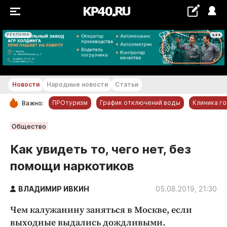
РЕКЛАМА
+18...+19 °С
Новости
Народные новости
Статьи
ПРОтуризм
График отключений воды
Клиника г
Важно:
РУБРИКИ
Общество
Обнинск
Как увидеть то, чего нет, без
Новости компаний
помощи наркотиков
Статьи
Народные новости
ВЛАДИМИР ИВКИН
05.08.2019, 21:30
Авто и транспорт
Чем калужанину заняться в Москве, если
Благоустройство
выходные выдались дождливыми.