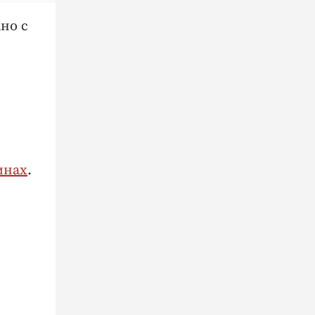
ано с
инах
.