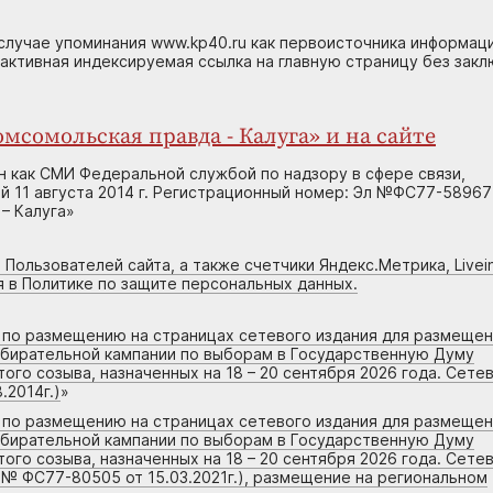
случае упоминания www.kp40.ru как первоисточника информаци
 активная индексируемая ссылка на главную страницу без зак
мсомольская правда - Калуга» и на сайте
н как СМИ Федеральной службой по надзору в сфере связи,
 11 августа 2014 г. Регистрационный номер: Эл №ФС77-58967
– Калуга»
 Пользователей сайта, а также счетчики Яндекс.Метрика, Livein
я в Политике по защите персональных данных.
г по размещению на страницах сетевого издания для размеще
збирательной кампании по выборам в Государственную Думу
го созыва, назначенных на 18 – 20 сентября 2026 года. Сете
.2014г.)
»
г по размещению на страницах сетевого издания для размеще
збирательной кампании по выборам в Государственную Думу
го созыва, назначенных на 18 – 20 сентября 2026 года. Сете
 № ФС77-80505 от 15.03.2021г.), размещение на региональном