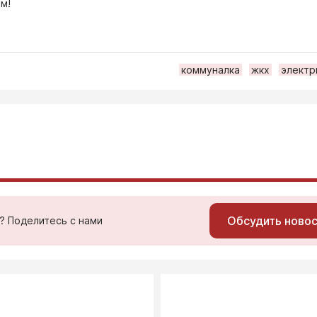
м!
коммуналка
жкх
электр
Обсудить ново
ь? Поделитесь с нами