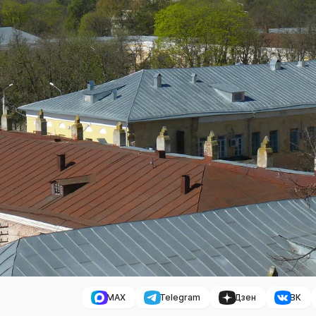
MAX
Telegram
Дзен
ВК