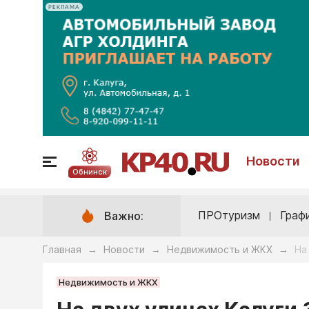
РЕКЛАМА
Новости
Обнинск
ПРОтуризм
Граф
Важно:
Главная
Новости
Недвижимость и ЖКХ
На
→
→
→
Недвижимость и ЖКХ