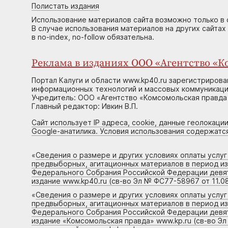
Полистать издания
Использование материалов сайта возможно только в 
В случае использования материалов на других сайтах
в no-index, no-follow обязательна.
Реклама в изданиях ООО «Агентство «Ко
Портал Калуги и области www.kp40.ru зарегистрирова
информационных технологий и массовых коммуникаций
Учредитель: ООО «Агентство «Комсомольская правда 
Главный редактор: Ивкин В.П.
Сайт использует IP адреса, cookie, данные геолокации
Google-анатилика. Условия использования содержатс
«
Сведения о размере и других условиях оплаты услу
предвыборных, агитационных материалов в период и
Федерального Собрания Российской Федерации девято
издание www.kp40.ru (св-во Эл № ФС77-58967 от 11.08
«
Сведения о размере и других условиях оплаты услу
предвыборных, агитационных материалов в период и
Федерального Собрания Российской Федерации девято
издание «Комсомольская правда» www.kp.ru (св-во Эл