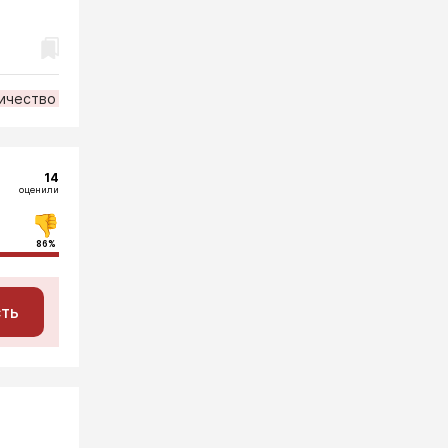
ичество
14
оценили
86%
сть