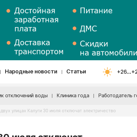
Народные новости
Статьи
+26...+
ик отключений воды
Клиника года
Работодатель г
 двух улицах Калуги 30 июля отключат электричество