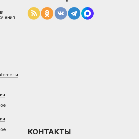
и.
лючения
ternet и
ния
вое
ния
вое
КОНТАКТЫ