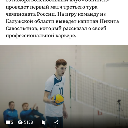
Криминал
проведет первый матч третьего тура
Культура
чемпионата России. На игру команду из
Калужской области выведет капитан Никита
Недвижимость и ЖКХ
Савостьянов, который рассказал о своей
Образование
профессиональной карьере.
Общество
Погода
Праздники
Происшествия
Спорт
Экономика и бизнес
ПРОЕКТЫ
Блоги
Издания
Медиаперсона
2
5138