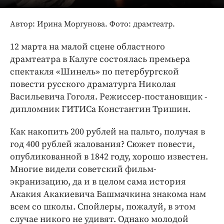
Интересное чтиво
Клиника года
Автор: Ирина Моргунова. Фото: драмтеатр.
Бренд года
12 марта на малой сцене областного
Работодатель года
драмтеатра в Калуге состоялась премьера
спектакля «Шинель» по петербургской
повести русского драматурга Николая
Васильевича Гоголя. Режиссер-постановщик -
дипломник ГИТИСа Константин Тришин.
Как накопить 200 рублей на пальто, получая в
год 400 рублей жалования? Сюжет повести,
опубликованной в 1842 году, хорошо известен.
Многие видели советский фильм-
экранизацию, да и в целом сама история
Акакия Акакиевича Башмачкина знакома нам
всем со школы. Спойлеры, пожалуй, в этом
случае никого не удивят. Однако молодой