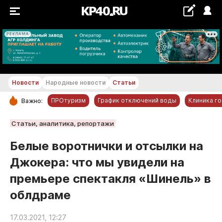
РЕКЛАМА
+19...+20 °С
Новости
Народные новости
Статьи
ПРОтуризм
График отключений воды
Клиника г
Важно:
РУБРИКИ
Статьи, аналитика, репортажи
Обнинск
Белые воротнички и отсылки на
Новости компаний
Джокера: что мы увидели на
Статьи
премьере спектакля «Шинель» в
Народные новости
облдраме
Авто и транспорт
Благоустройство
17.03.2021, 12:27