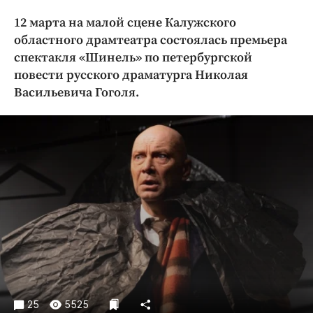
Криминал
12 марта на малой сцене Калужского
Культура
областного драмтеатра состоялась премьера
Недвижимость и ЖКХ
спектакля «Шинель» по петербургской
Образование
повести русского драматурга Николая
Васильевича Гоголя.
Общество
Погода
Праздники
Происшествия
Спорт
Экономика и бизнес
ПРОЕКТЫ
Блоги
Издания
Медиаперсона
25
5525