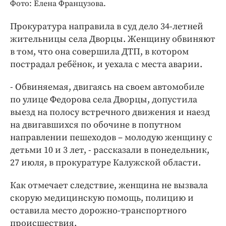
Интересное чтиво
Фото: Елена Французова.
Клиника года
Прокуратура направила в суд дело 34-летней
Бренд года
жительницы села Дворцы. Женщину обвиняют
Работодатель года
в том, что она совершила ДТП, в котором
пострадал ребёнок, и уехала с места аварии.
- Обвиняемая, двигаясь на своем автомобиле
по улице Федорова села Дворцы, допустила
выезд на полосу встречного движения и наезд
на двигавшихся по обочине в попутном
направлении пешеходов – молодую женщину с
детьми 10 и 3 лет, - рассказали в понедельник,
27 июля, в прокуратуре Калужской области.
Как отмечает следствие, женщина не вызвала
скорую медицинскую помощь, полицию и
оставила место дорожно-транспортного
происшествия.