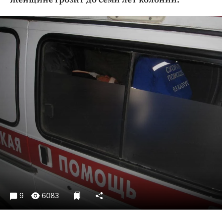
Криминал
Культура
Недвижимость и ЖКХ
Образование
Общество
Погода
Праздники
Происшествия
Спорт
Экономика и бизнес
ПРОЕКТЫ
Блоги
Издания
9
6083
Медиаперсона