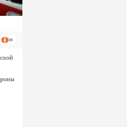
ОК
жской
ороны