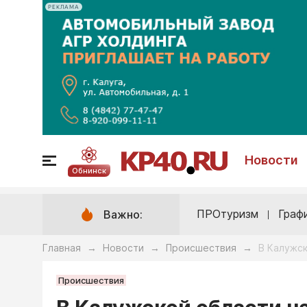
РЕКЛАМА
Новости
Обнинск
ПРОтуризм
Граф
Важно:
Главная
Новости
Происшествия
В Калужс
→
→
→
Происшествия