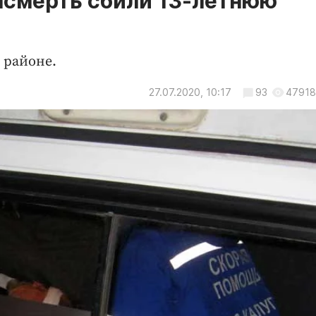
асмерть сбили 13-летнюю
 районе.
27.07.2020, 10:17
93
47918