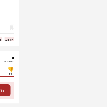
е
дети
0
оценили
0%
сть