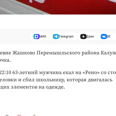
MAX
Telegram
Дзен
ВК
деревне Жашково Перемышльского района Калу
очка.
2:10 63-летний мужчина ехал на «Рено» со ст
ловки и сбил школьницу, которая двигалась
щих элементов на одежде.