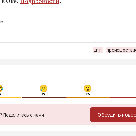
 в Оке.
Подробности
.
м!
дтп
происшестви
%
0%
0%
Обсудить ново
ь? Поделитесь с нами