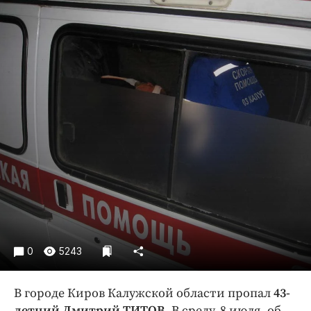
Криминал
Культура
Недвижимость и ЖКХ
Образование
Общество
Погода
Праздники
Происшествия
Спорт
Экономика и бизнес
ПРОЕКТЫ
Блоги
0
5243
Издания
В городе Киров Калужской области пропал
43-
Медиаперсона
летний Дмитрий ТИТОВ
. В среду, 8 июля, об