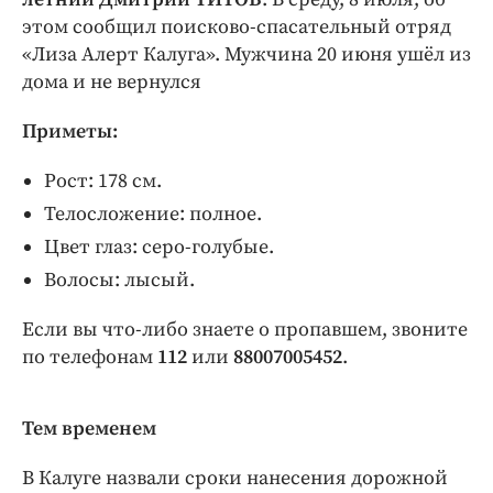
Интересное чтиво
этом сообщил поисково-спасательный отряд
Клиника года
«Лиза Алерт Калуга». Мужчина 20 июня ушёл из
Бренд года
дома и не вернулся
Работодатель года
Приметы:
Рост: 178 см.
Телосложение: полное.
Цвет глаз: серо-голубые.
Волосы: лысый.
Если вы что-либо знаете о пропавшем, звоните
по телефонам
112
или
88007005452
.
Тем временем
В Калуге назвали сроки нанесения дорожной