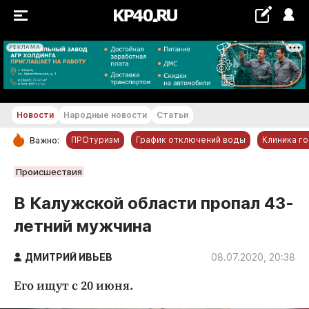
РЕКЛАМА
+17...+18 °С
Новости
Народные новости
Статьи
ПРОтуризм
График отключений воды
Клиника г
Важно:
РУБРИКИ
Происшествия
Обнинск
В Калужской области пропал 43-
Новости компаний
летний мужчина
Статьи
Народные новости
ДМИТРИЙ ИВЬЕВ
08.07.2020, 20:38
Авто и транспорт
Его ищут с 20 июня.
Благоустройство