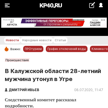
+18...+19 °С
РЕКЛАМА
Новости
Народные новости
Статьи
ПРОтуризм
График отключений воды
Клиника г
Важно:
РУБРИКИ
Происшествия
Обнинск
В Калужской области 28-летний
Новости компаний
мужчина утонул в Угре
Статьи
Народные новости
ДМИТРИЙ ИВЬЕВ
08.07.2020, 11:47
Авто и транспорт
Следственный комитет рассказал
Благоустройство
подробности.