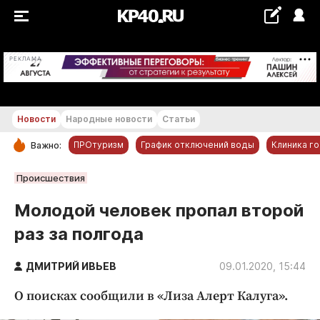
+19...+20 °С
РЕКЛАМА
Новости
Народные новости
Статьи
ПРОтуризм
График отключений воды
Клиника г
Важно:
РУБРИКИ
Происшествия
Обнинск
Молодой человек пропал второй
Новости компаний
раз за полгода
Статьи
Народные новости
ДМИТРИЙ ИВЬЕВ
09.01.2020, 15:44
Авто и транспорт
О поисках сообщили в «Лиза Алерт Калуга».
Благоустройство