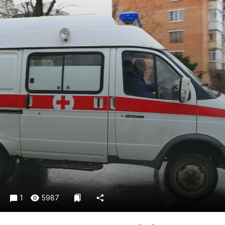
Криминал
Культура
Недвижимость и ЖКХ
Образование
Общество
Погода
Праздники
Происшествия
Спорт
Экономика и бизнес
ПРОЕКТЫ
Блоги
Издания
1
5987
Медиаперсона