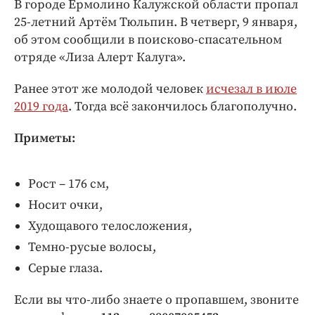
В городе Ермолино Калужской области пропал
Интересное чтиво
25-летний Артём Тюльпин. В четверг, 9 января,
Клиника года
об этом сообщили в поисково-спасательном
Бренд года
отряде «Лиза Алерт Калуга».
Работодатель года
Ранее этот же молодой человек
исчезал в июле
2019 года
. Тогда всё закончилось благополучно.
Приметы:
Рост – 176 см,
Носит очки,
Худощавого телосложения,
Темно-русые волосы,
Серые глаза.
Если вы что-либо знаете о пропавшем, звоните