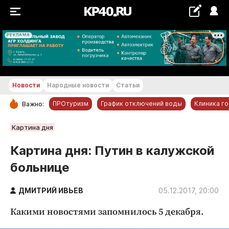
РЕКЛАМА
+17...+18 °С
Новости
Народные новости
Статьи
ПРОтуризм
График отключений воды
Клиника г
Важно:
РУБРИКИ
Картина дня
Обнинск
Картина дня: Путин в калужской
Новости компаний
больнице
Статьи
Народные новости
ДМИТРИЙ ИВЬЕВ
05.12.2017, 20:00
Авто и транспорт
Какими новостями запомнилось 5 декабря.
Благоустройство