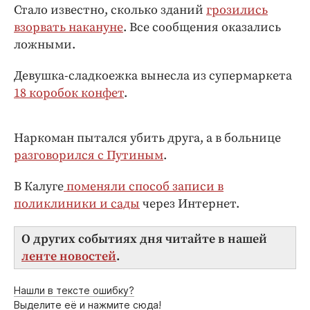
Интересное чтиво
Стало известно, сколько зданий
грозились
Клиника года
взорвать накануне
. Все сообщения оказались
ложными.
Бренд года
Работодатель года
Девушка-сладкоежка вынесла из супермаркета
18 коробок конфет
.
Наркоман пытался убить друга, а в больнице
разговорился с Путиным
.
В Калуге
поменяли способ записи в
поликлиники и сады
через Интернет.
О других событиях дня читайте в нашей
ленте новостей
.
Нашли в тексте ошибку?
Выделите её и нажмите сюда!