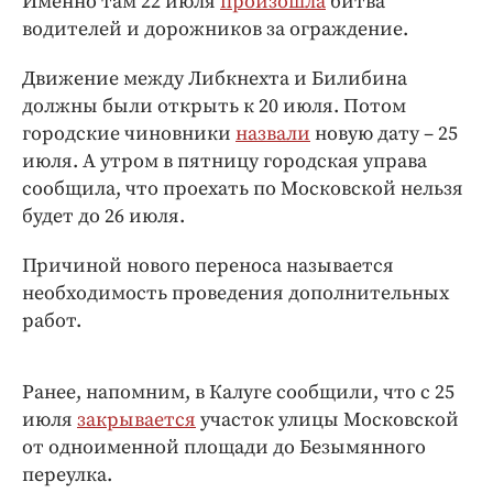
Именно там 22 июля
произошла
битва
Интересное чтиво
водителей и дорожников за ограждение.
Клиника года
Бренд года
Движение между Либкнехта и Билибина
должны были открыть к 20 июля. Потом
Работодатель года
городские чиновники
назвали
новую дату – 25
июля. А утром в пятницу городская управа
сообщила, что проехать по Московской нельзя
будет до 26 июля.
Причиной нового переноса называется
необходимость проведения дополнительных
работ.
Ранее, напомним, в Калуге сообщили, что с 25
июля
закрывается
участок улицы Московской
от одноименной площади до Безымянного
переулка.