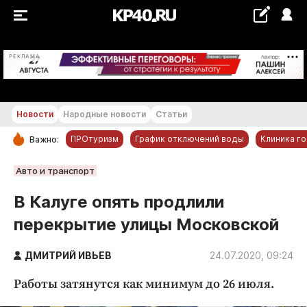
+22...+23 °С
РЕКЛАМА
Новости
Народные новости
Статьи
ПРОтуризм
График отключений воды
Клиника г
Важно:
РУБРИКИ
Авто и транспорт
Обнинск
В Калуге опять продлили
Новости компаний
перекрытие улицы Московской
Статьи
Народные новости
ДМИТРИЙ ИВЬЕВ
24.07.2020, 09:24
Авто и транспорт
Работы затянутся как минимум до 26 июля.
Благоустройство