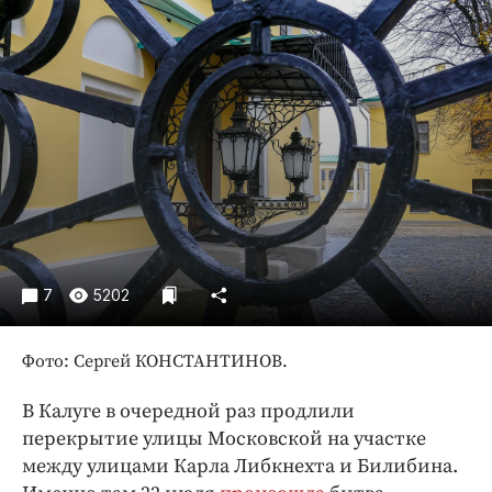
Криминал
Культура
Недвижимость и ЖКХ
Образование
Общество
Погода
Праздники
Происшествия
Спорт
7
5202
Экономика и бизнес
ПРОЕКТЫ
Фото: Сергей КОНСТАНТИНОВ.
Блоги
В Калуге в очередной раз продлили
Издания
перекрытие улицы Московской на участке
между улицами Карла Либкнехта и Билибина.
Медиаперсона