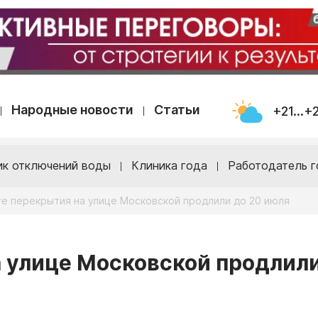
Народные новости
Статьи
+21...+
ик отключений воды
Клиника года
Работодатель г
ге перекрытия на улице Московской продлили до 20 июля
а улице Московской продлил