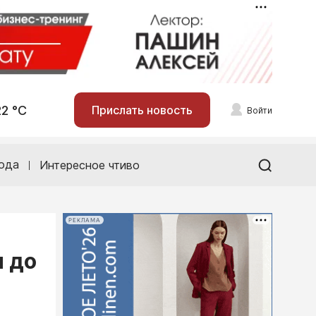
22 °С
Прислать новость
Войти
ода
Интересное чтиво
РЕКЛАМА
и до