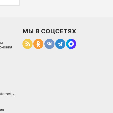
МЫ В СОЦСЕТЯХ
и.
лючения
ternet и
ния