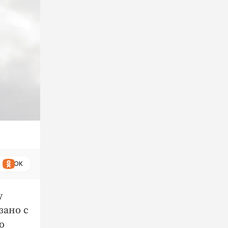
ОК
у
зано с
о