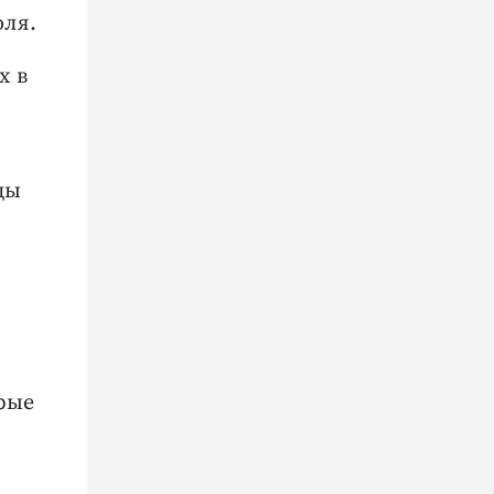
юля.
х в
цы
рые