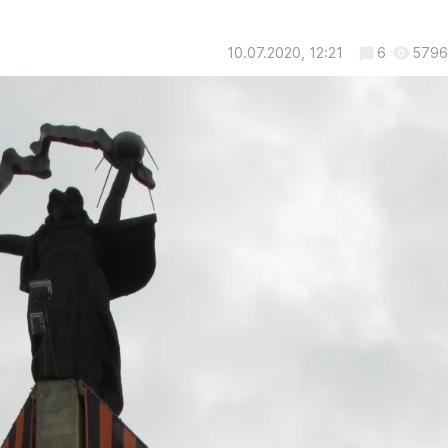
10.07.2020, 12:21
6
5796