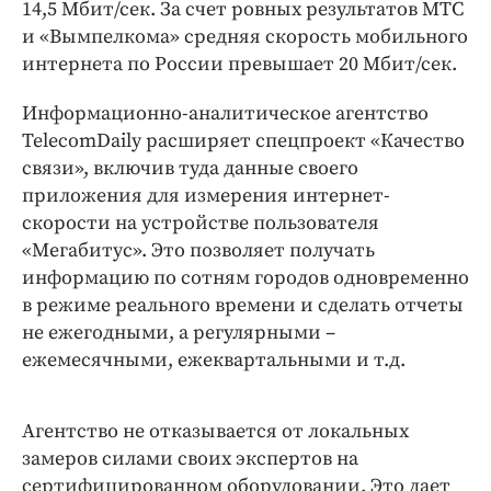
Интересное чтиво
14,5 Мбит/сек. За счет ровных результатов МТС
и «Вымпелкома» средняя скорость мобильного
Клиника года
интернета по России превышает 20 Мбит/сек.
Бренд года
Работодатель года
Информационно-аналитическое агентство
TelecomDaily расширяет спецпроект «Качество
связи», включив туда данные своего
приложения для измерения интернет-
скорости на устройстве пользователя
«Мегабитус». Это позволяет получать
информацию по сотням городов одновременно
в режиме реального времени и сделать отчеты
не ежегодными, а регулярными –
ежемесячными, ежеквартальными и т.д.
Агентство не отказывается от локальных
замеров силами своих экспертов на
сертифицированном оборудовании. Это дает