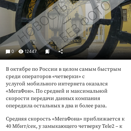
Криминал
Культура
Недвижимость и ЖКХ
Образование
Общество
Погода
0
12447
Праздники
Происшествия
В октябре по России в целом самым быстрым
Спорт
среди операторов «четверки» с
Экономика и бизнес
услугой мобильного интернета оказался
«МегаФон». По средней и максимальной
ПРОЕКТЫ
скорости передачи данных компания
опередила остальных в два и более раза.
Блоги
Издания
Средняя скорость «МегаФона» приближается к
Медиаперсона
40 Мбит/сек, у замыкающего четверку Tele2 – к