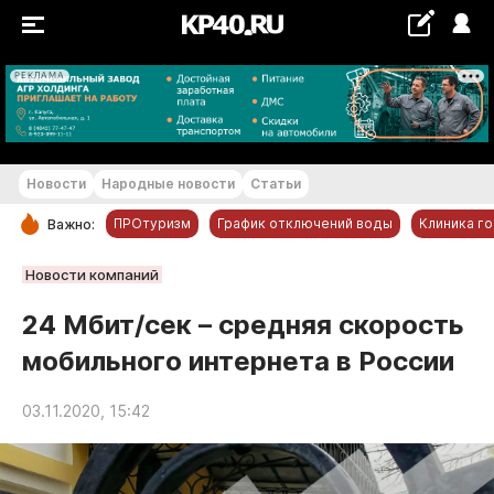
РЕКЛАМА
+23...+24 °С
Новости
Народные новости
Статьи
ПРОтуризм
График отключений воды
Клиника г
Важно:
РУБРИКИ
Новости компаний
Обнинск
24 Мбит/сек – средняя скорость
Новости компаний
мобильного интернета в России
Статьи
Народные новости
03.11.2020, 15:42
Авто и транспорт
Благоустройство