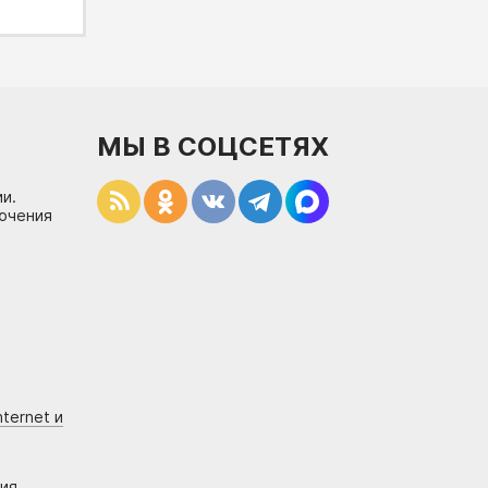
МЫ В СОЦСЕТЯХ
и.
лючения
ternet и
ния