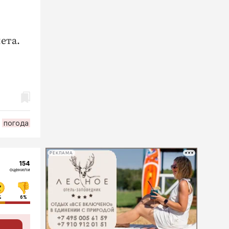
ета.
погода
РЕКЛАМА
154
оценили
%
6%