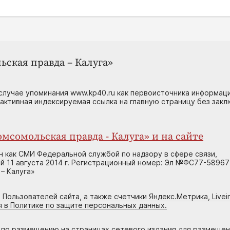
ьская правда – Калуга»
случае упоминания www.kp40.ru как первоисточника информаци
 активная индексируемая ссылка на главную страницу без зак
мсомольская правда - Калуга» и на сайте
н как СМИ Федеральной службой по надзору в сфере связи,
 11 августа 2014 г. Регистрационный номер: Эл №ФС77-58967
– Калуга»
 Пользователей сайта, а также счетчики Яндекс.Метрика, Livein
я в Политике по защите персональных данных.
г по размещению на страницах сетевого издания для размеще