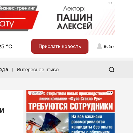
25 °С
Прислать новость
Войти
ода
Интересное чтиво
РЕКЛАМА
и