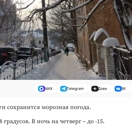
MAX
Telegram
Дзен
ВК
сти сохранится морозная погода.
градусов. В ночь на четверг – до -15.