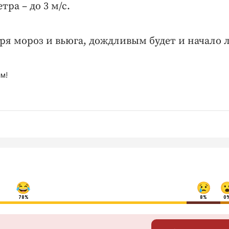
ра – до 3 м/с.
я мороз и вьюга, дождливым будет и начало л
м!
78%
8%
0