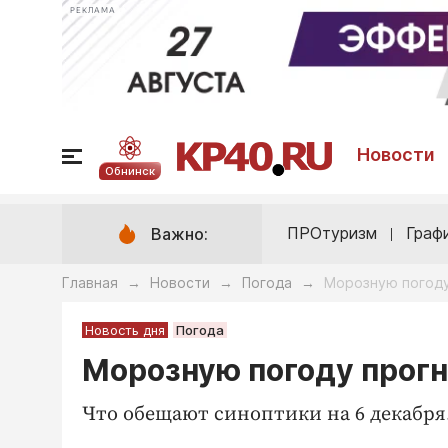
РЕКЛАМА
Новости
Обнинск
ПРОтуризм
Граф
Важно:
Главная
Новости
Погода
Морозную погоду
→
→
→
Новость дня
Погода
Морозную погоду прогн
Что обещают синоптики на 6 декабря