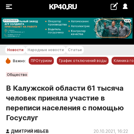
РЕКЛАМА
+24...+25 °С
Новости
Народные новости
Статьи
ПРОтуризм
График отключений воды
Клиника г
Важно:
РУБРИКИ
Общество
Обнинск
В Калужской области 61 тысяча
Новости компаний
человек приняла участие в
Статьи
переписи населения с помощью
Народные новости
Госуслуг
Авто и транспорт
Благоустройство
ДМИТРИЙ ИВЬЕВ
20.10.2021, 16:22