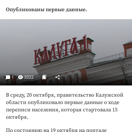
Криминал
Опубликованы первые данные.
Культура
Недвижимость и ЖКХ
Образование
Общество
Погода
Праздники
Происшествия
Спорт
1
3322
Экономика и бизнес
В среду, 20 октября, правительство Калужской
ПРОЕКТЫ
области опубликовало первые данные о ходе
Блоги
переписи населения, которая стартовала 15
Издания
октября.
Медиаперсона
По состоянию на 19 октября на портале