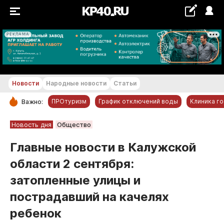
РЕКЛАМА
+20...+21 °С
Новости
Народные новости
Статьи
ПРОтуризм
График отключений воды
Клиника г
Важно:
РУБРИКИ
Новость дня
Общество
Обнинск
Главные новости в Калужской
Новости компаний
области 2 сентября:
Статьи
затопленные улицы и
Народные новости
пострадавший на качелях
Авто и транспорт
ребенок
Благоустройство