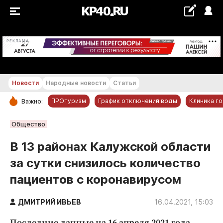
+21...+22 °С
РЕКЛАМА
Новости
Народные новости
Статьи
ПРОтуризм
График отключений воды
Клиника г
Важно:
РУБРИКИ
Общество
Обнинск
В 13 районах Калужской области
Новости компаний
за сутки снизилось количество
Статьи
пациентов с коронавирусом
Народные новости
Авто и транспорт
ДМИТРИЙ ИВЬЕВ
16.04.2021, 15:03
Благоустройство
Последние данные на 16 апреля 2021 года.