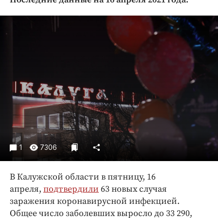
Криминал
Культура
Недвижимость и ЖКХ
Образование
Общество
Погода
Праздники
Происшествия
Спорт
Экономика и бизнес
1
7306
ПРОЕКТЫ
В Калужской области в пятницу, 16
Блоги
апреля,
подтвердили
63 новых случая
Издания
заражения коронавирусной инфекцией.
Медиаперсона
Общее число заболевших выросло до 33 290,