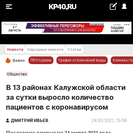
+18...+19 °С
РЕКЛАМА
Новости
Народные новости
Статьи
ПРОтуризм
График отключений воды
Клиника г
Важно:
РУБРИКИ
Общество
Обнинск
В 13 районах Калужской области
Новости компаний
за сутки выросло количество
Статьи
пациентов с коронавирусом
Народные новости
Авто и транспорт
ДМИТРИЙ ИВЬЕВ
24.03.2021, 15:06
Благоустройство
Последние данные на 24 марта 2021 года.