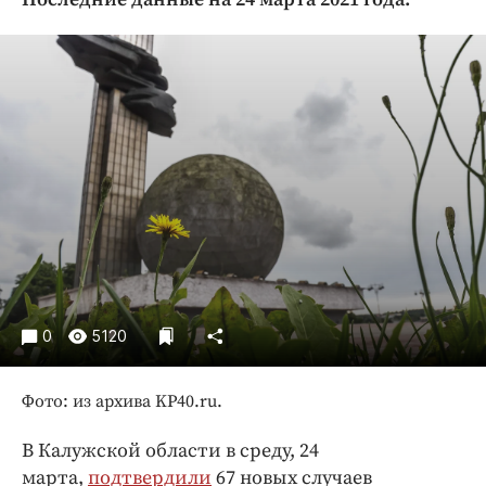
Криминал
Культура
Недвижимость и ЖКХ
Образование
Общество
Погода
Праздники
Происшествия
Спорт
Экономика и бизнес
0
5120
ПРОЕКТЫ
Блоги
Фото: из архива KP40.ru.
Издания
В Калужской области в среду, 24
Медиаперсона
марта,
подтвердили
67 новых случаев