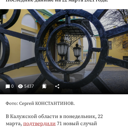
Криминал
Культура
Недвижимость и ЖКХ
Образование
Общество
Погода
Праздники
Происшествия
Спорт
Экономика и бизнес
0
5437
ПРОЕКТЫ
Фото: Сергей КОНСТАНТИНОВ.
Блоги
Издания
В Калужской области в понедельник, 22
Медиаперсона
марта,
подтвердили
71 новый случай