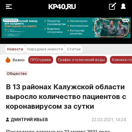
РЕКЛАМА
+22...+23 °С
Новости
Народные новости
Статьи
ПРОтуризм
График отключений воды
Клиника г
Важно:
РУБРИКИ
Общество
Обнинск
В 13 районах Калужской области
Новости компаний
выросло количество пациентов с
Статьи
коронавирусом за сутки
Народные новости
Авто и транспорт
ДМИТРИЙ ИВЬЕВ
22.03.2021, 14:24
Благоустройство
Последние данные на 22 марта 2021 года.