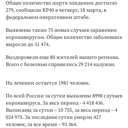
Интересное чтиво
Общее количество жертв эпидемии достигло
279, сообщили KP40 в четверг, 18 марта, в
Клиника года
федеральном оперативном штабе.
Бренд года
Работодатель года
Выявлены также 75 новых случаев заражения
коронавирусом. Общее количество заболевших
выросло до 31 474.
Выздоровели еще 80 жителей нашего региона.
Всего с болезнью справились 29 214 калужан.
На лечении остается 1981 человек.
По всей России за сутки выявлены 8998 случаев
коронавируса. За весь период - 4 418 436.
Выписаны за сутки – 10 755, за весь период – 4
024 975. За последние сутки умерли 427
человек, за все время – 93 364.