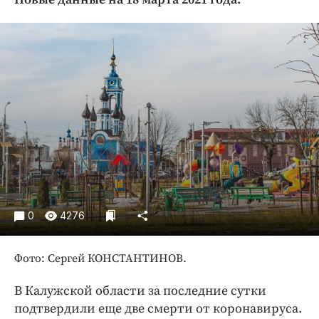
Криминал
Культура
Недвижимость и ЖКХ
Образование
Общество
Погода
Праздники
Происшествия
Спорт
Экономика и бизнес
0
4276
ПРОЕКТЫ
Фото: Сергей КОНСТАНТИНОВ.
Блоги
Издания
В Калужской области за последние сутки
Медиаперсона
подтвердили еще две смерти от коронавируса.