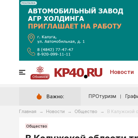
РЕКЛАМА
Новости
Обнинск
ПРОтуризм
Граф
Важно:
Главная
Новости
Общество
В Калужской о
→
→
→
Общество