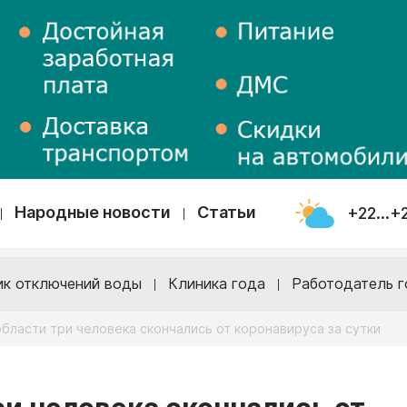
Народные новости
Статьи
+22...+
ик отключений воды
Клиника года
Работодатель г
бласти три человека скончались от коронавируса за сутки