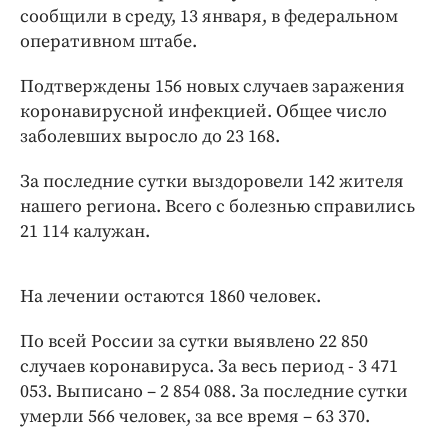
Интересное чтиво
сообщили в среду, 13 января, в федеральном
Клиника года
оперативном штабе.
Бренд года
Подтверждены 156 новых случаев заражения
Работодатель года
коронавирусной инфекцией. Общее число
заболевших выросло до 23 168.
За последние сутки выздоровели 142 жителя
нашего региона. Всего с болезнью справились
21 114 калужан.
На лечении остаются 1860 человек.
По всей России за сутки выявлено 22 850
случаев коронавируса. За весь период - 3 471
053. Выписано – 2 854 088. За последние сутки
умерли 566 человек, за все время – 63 370.