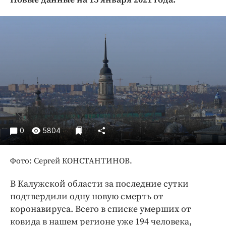
Криминал
Культура
Недвижимость и ЖКХ
Образование
Общество
Погода
Праздники
Происшествия
Спорт
0
5804
Экономика и бизнес
Фото: Сергей КОНСТАНТИНОВ.
ПРОЕКТЫ
Блоги
В Калужской области за последние сутки
подтвердили одну новую смерть от
Издания
коронавируса. Всего в списке умерших от
Медиаперсона
ковида в нашем регионе уже 194 человека,