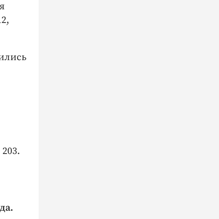
я
2,
вились
 203.
да.