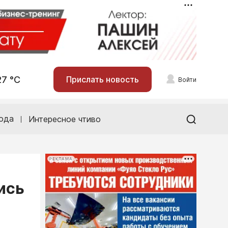
27 °С
Прислать новость
Войти
ода
Интересное чтиво
РЕКЛАМА
ись