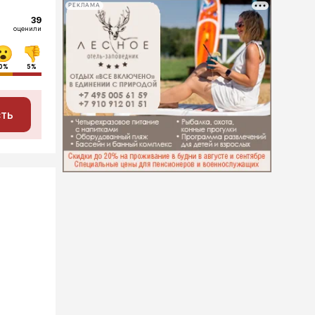
РЕКЛАМА
39
оценили
0%
5%
сть