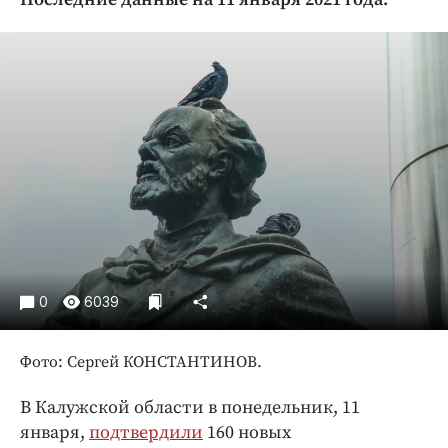
Криминал
Культура
Недвижимость и ЖКХ
Образование
Общество
Погода
Праздники
Происшествия
Спорт
Экономика и бизнес
0
6039
ПРОЕКТЫ
Фото: Сергей КОНСТАНТИНОВ.
Блоги
Издания
В Калужской области в понедельник, 11
Медиаперсона
января,
подтвердили
160 новых