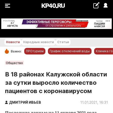
+19...+20 °С
РЕКЛАМА
Новости
Народные новости
Статьи
ПРОтуризм
График отключений воды
Клиника г
Важно:
РУБРИКИ
Общество
Обнинск
В 18 районах Калужской области
Новости компаний
за сутки выросло количество
Статьи
пациентов с коронавирусом
Народные новости
Авто и транспорт
ДМИТРИЙ ИВЬЕВ
11.01.2021, 16:31
Благоустройство
Последние данные на 11 января 2021 года.