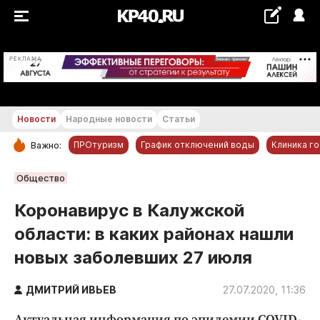
+19...+20 °С
РЕКЛАМА
Новости
Народные новости
Статьи
ПРОтуризм
График отключений воды
Клиника г
Важно:
РУБРИКИ
Общество
Обнинск
Коронавирус в Калужской
Новости компаний
области: в каких районах нашли
Статьи
новых заболевших 27 июля
Народные новости
Авто и транспорт
ДМИТРИЙ ИВЬЕВ
27.07.2020, 11:36
Благоустройство
Актуальная информация по эпидемии COVID-