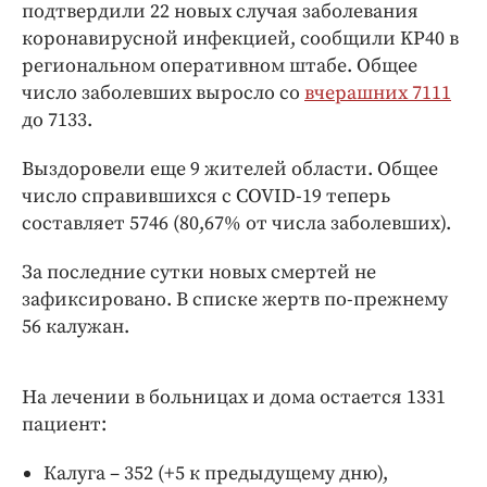
Интересное чтиво
подтвердили 22 новых случая заболевания
коронавирусной инфекцией, сообщили KP40 в
Клиника года
региональном оперативном штабе. Общее
Бренд года
число заболевших выросло со
вчерашних 7111
Работодатель года
до 7133.
Выздоровели еще 9 жителей области. Общее
число справившихся с COVID-19 теперь
составляет 5746 (80,67% от числа заболевших).
За последние сутки новых смертей не
зафиксировано. В списке жертв по-прежнему
56 калужан.
На лечении в больницах и дома остается 1331
пациент:
Калуга – 352 (+5 к предыдущему дню),