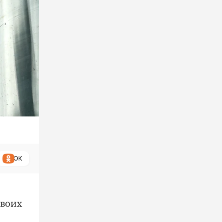
ОК
своих