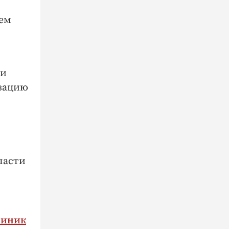
ием
 и
зацию
ласти
линик