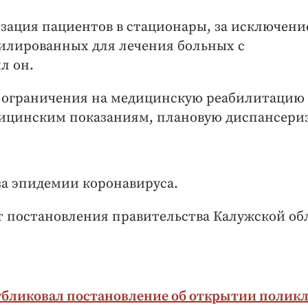
изация пациентов в стационары, за исключен
илированных для лечения больных с
л он.
я ограничения на медицинскую реабилитацию
дицинским показаниям, плановую диспансери
за эпидемии коронавируса.
т постановления правительства Калужской об
убликовал постановление об открытии полик