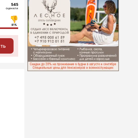
545
оценили
81%
сть