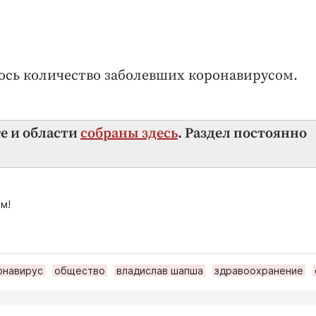
ось количество заболевших коронавирусом.
ге и области
собраны здесь
. Раздел постоянно
м!
онавирус
общество
владислав шапша
здравоохранение