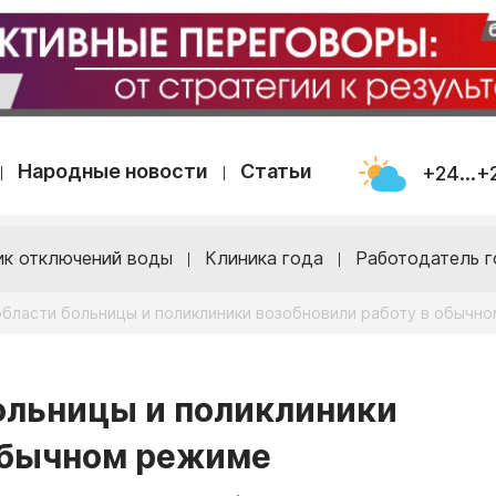
Народные новости
Статьи
+24...+
ик отключений воды
Клиника года
Работодатель г
области больницы и поликлиники возобновили работу в обычн
ольницы и поликлиники
 обычном режиме