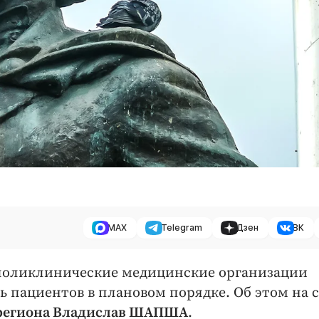
MAX
Telegram
Дзен
ВК
о-поликлинические медицинские организации
 пациентов в плановом порядке. Об этом на 
 региона Владислав ШАПША
.