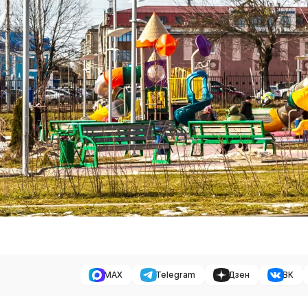
MAX
Telegram
Дзен
ВК