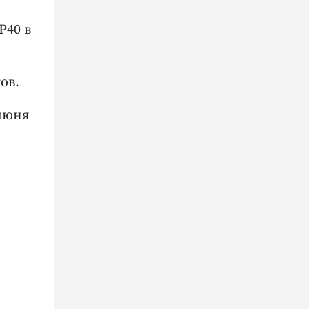
P40 в
ов.
 июня