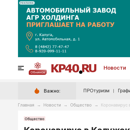
РЕКЛАМА
Новости
Обнинск
ПРОтуризм
Граф
Важно:
Главная
Новости
Общество
Коронавирус 
→
→
→
Общество