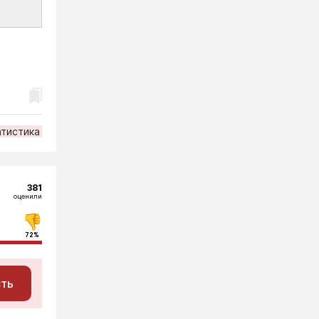
атистика
381
оценили
72%
сть