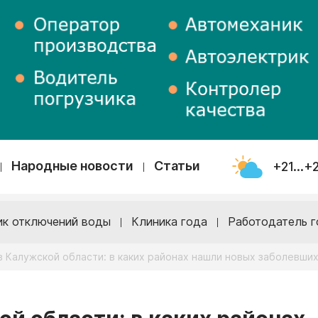
Народные новости
Статьи
+21...+
ик отключений воды
Клиника года
Работодатель г
в Калужской области: в каких районах нашли новых заболевших