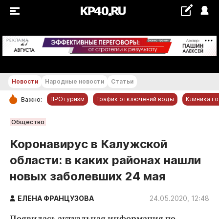
+18...+19 °С
РЕКЛАМА
Новости
Народные новости
Статьи
ПРОтуризм
График отключений воды
Клиника г
Важно:
РУБРИКИ
Общество
Обнинск
Коронавирус в Калужской
Новости компаний
области: в каких районах нашли
Статьи
новых заболевших 24 мая
Народные новости
Авто и транспорт
ЕЛЕНА ФРАНЦУЗОВА
24.05.2020, 12:48
Благоустройство
Появилась актуальная информация по