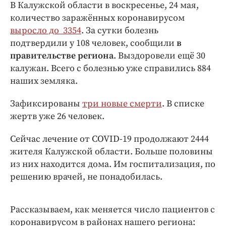
Интересное чтиво
В Калужской области в воскресенье, 24 мая,
количество заражённых коронавирусом
Клиника года
выросло до 3354
. За сутки болезнь
Бренд года
подтвердили у 108 человек, сообщили
в
Работодатель года
правительстве региона
. Выздоровели ещё 30
калужан. Всего с болезнью уже справились 884
наших земляка.
Зафиксированы
три новые смерти
. В списке
жертв уже 26 человек.
Сейчас лечение от COVID-19 продолжают 2444
жителя Калужской области. Больше половины
из них находится дома. Им госпитализация, по
решению врачей, не понадобилась.
Рассказываем, как меняется число пациентов с
коронавирусом в районах нашего региона: