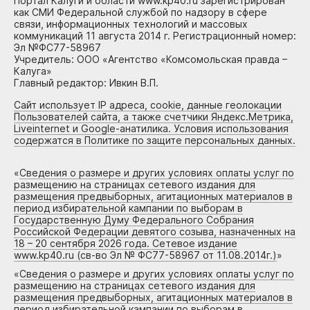
Портал Калуги и области www.kp40.ru зарегистрирован
как СМИ Федеральной службой по надзору в сфере
связи, информационных технологий и массовых
коммуникаций 11 августа 2014 г. Регистрационный номер:
Эл №ФС77-58967
Учредитель: ООО «Агентство «Комсомольская правда –
Калуга»
Главный редактор: Ивкин В.П.
Сайт использует IP адреса, cookie, данные геолокации
Пользователей сайта, а также счетчики Яндекс.Метрика,
Liveinternet и Google-анатилика. Условия использования
содержатся в Политике по защите персональных данных.
«
Сведения о размере и других условиях оплаты услуг по
размещению на страницах сетевого издания для
размещения предвыборных, агитационных материалов в
период избирательной кампании по выборам в
Государственную Думу Федерального Собрания
Российской Федерации девятого созыва, назначенных на
18 – 20 сентября 2026 года. Сетевое издание
www.kp40.ru (св-во Эл № ФС77-58967 от 11.08.2014г.)
»
«
Сведения о размере и других условиях оплаты услуг по
размещению на страницах сетевого издания для
размещения предвыборных, агитационных материалов в
период избирательной кампании по выборам в