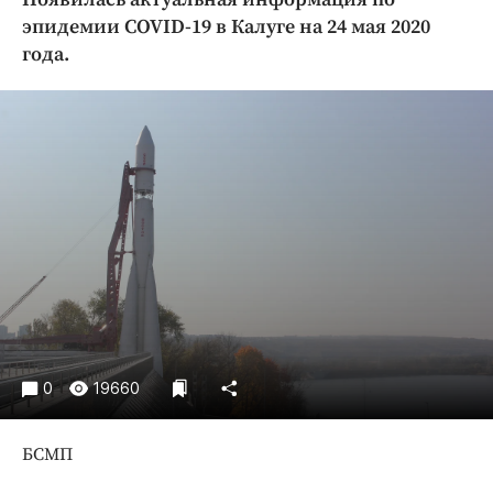
Криминал
эпидемии COVID-19 в Калуге на 24 мая 2020
Культура
года.
Недвижимость и ЖКХ
Образование
Общество
Погода
Праздники
Происшествия
Спорт
Экономика и бизнес
ПРОЕКТЫ
0
19660
Блоги
Издания
БСМП
Медиаперсона