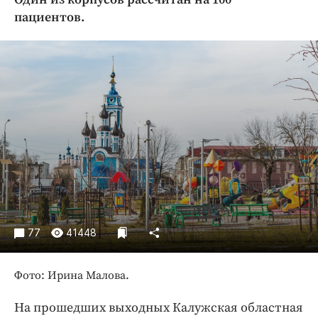
Криминал
пациентов.
Культура
Недвижимость и ЖКХ
Образование
Общество
Погода
Праздники
Происшествия
Спорт
Экономика и бизнес
ПРОЕКТЫ
77
41448
Блоги
Фото: Ирина Малова.
Издания
Медиаперсона
На прошедших выходных Калужская областная