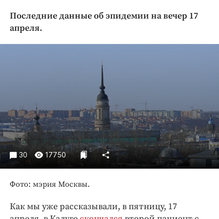
Криминал
Последние данные об эпидемии на вечер 17
Культура
апреля.
Недвижимость и ЖКХ
Образование
Общество
Погода
Праздники
Происшествия
Спорт
Экономика и бизнес
30
17750
ПРОЕКТЫ
Блоги
Фото: мэрия Москвы.
Издания
Как мы уже рассказывали, в пятницу, 17
Медиаперсона
апреля, в Калуге
скончался
второй пациент с