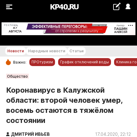
+25...+26 °С
РЕКЛАМА
Новости
Народные новости
Статьи
ПРОтуризм
График отключений воды
Клиника г
Важно:
РУБРИКИ
Общество
Обнинск
Коронавирус в Калужской
Новости компаний
области: второй человек умер,
Статьи
восемь остаются в тяжёлом
Народные новости
состоянии
Авто и транспорт
Благоустройство
ДМИТРИЙ ИВЬЕВ
17.04.2020, 22:12