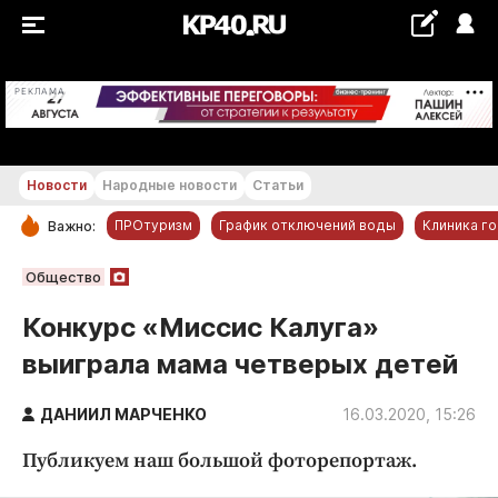
+25...+26 °С
РЕКЛАМА
Новости
Народные новости
Статьи
ПРОтуризм
График отключений воды
Клиника г
Важно:
РУБРИКИ
Общество
Обнинск
Конкурс «Миссис Калуга»
Новости компаний
выиграла мама четверых детей
Статьи
Народные новости
ДАНИИЛ МАРЧЕНКО
16.03.2020, 15:26
Авто и транспорт
Публикуем наш большой фоторепортаж.
Благоустройство