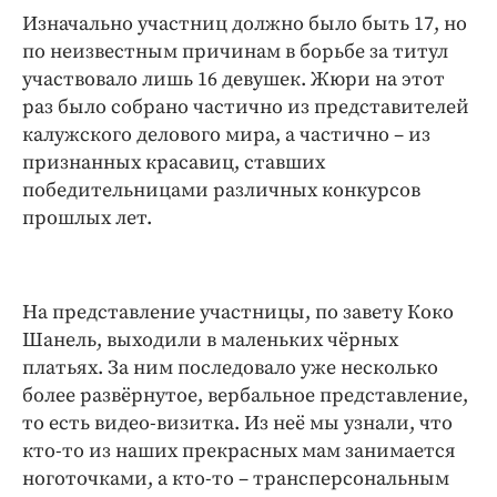
Интересное чтиво
Изначально участниц должно было быть 17, но
Клиника года
по неизвестным причинам в борьбе за титул
Бренд года
участвовало лишь 16 девушек. Жюри на этот
раз было собрано частично из представителей
Работодатель года
калужского делового мира, а частично – из
признанных красавиц, ставших
победительницами различных конкурсов
прошлых лет.
На представление участницы, по завету Коко
Шанель, выходили в маленьких чёрных
платьях. За ним последовало уже несколько
более развёрнутое, вербальное представление,
то есть видео-визитка. Из неё мы узнали, что
кто-то из наших прекрасных мам занимается
ноготочками, а кто-то – трансперсональным