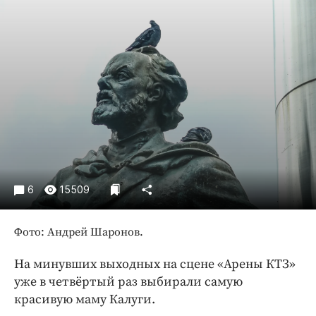
Криминал
Культура
Недвижимость и ЖКХ
Образование
Общество
Погода
Праздники
Происшествия
Спорт
6
15509
Экономика и бизнес
ПРОЕКТЫ
Фото: Андрей Шаронов.
Блоги
На минувших выходных на сцене «Арены КТЗ»
Издания
уже в четвёртый раз выбирали самую
красивую маму Калуги.
Медиаперсона