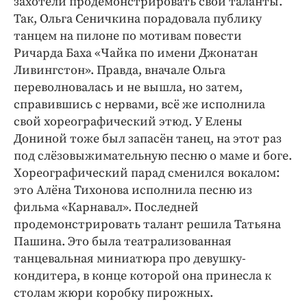
захотели продемонстрировать свои таланты.
Так, Ольга Сеничкина порадовала публику
танцем на пилоне по мотивам повести
Ричарда Баха «Чайка по имени Джонатан
Ливингстон». Правда, вначале Ольга
переволновалась и не вышла, но затем,
справившись с нервами, всё же исполнила
свой хореографический этюд. У Елены
Дониной тоже был запасён танец, на этот раз
под слёзовыжимательную песню о маме и боге.
Хореографический парад сменился вокалом:
это Алёна Тихонова исполнила песню из
фильма «Карнавал». Последней
продемонстрировать талант решила Татьяна
Пашина. Это была театрализованная
танцевальная миниатюра про девушку-
кондитера, в конце которой она принесла к
столам жюри коробку пирожных.