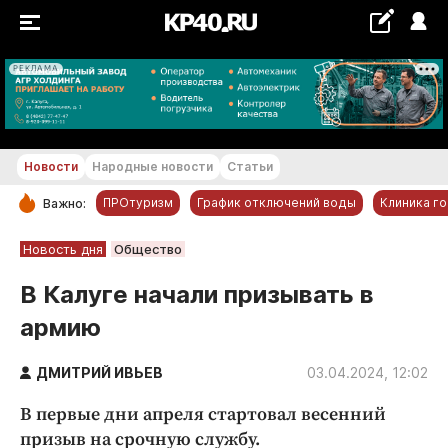
РЕКЛАМА
+18...+19 °С
Новости
Народные новости
Статьи
ПРОтуризм
График отключений воды
Клиника г
Важно:
РУБРИКИ
Новость дня
Общество
Обнинск
В Калуге начали призывать в
Новости компаний
армию
Статьи
Народные новости
ДМИТРИЙ ИВЬЕВ
03.04.2024, 12:02
Авто и транспорт
В первые дни апреля стартовал весенний
Благоустройство
призыв на срочную службу.