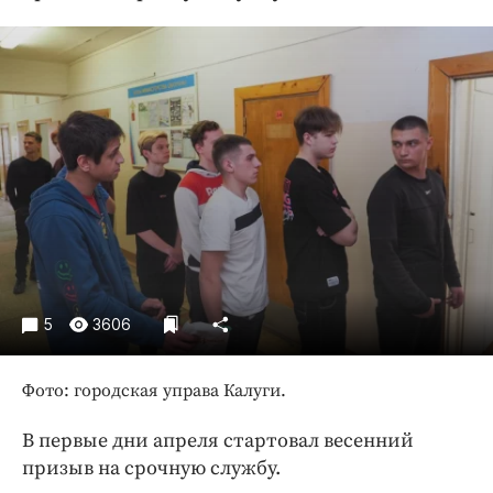
Криминал
Культура
Недвижимость и ЖКХ
Образование
Общество
Погода
Праздники
Происшествия
Спорт
Экономика и бизнес
5
3606
ПРОЕКТЫ
Фото: городская управа Калуги.
Блоги
Издания
В первые дни апреля стартовал весенний
Медиаперсона
призыв на срочную службу.