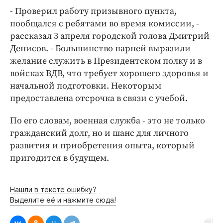
Интересное чтиво
- Проверил работу призывного пункта,
Клиника года
пообщался с ребятами во время комиссии, -
Бренд года
рассказал 3 апреля городской голова Дмитрий
Работодатель года
Денисов. - Большинство парней выразили
желание служить в Президентском полку и в
войсках ВДВ, что требует хорошего здоровья и
начальной подготовки. Некоторым
предоставлена отсрочка в связи c учебой.
По его словам, военная служба - это не только
гражданский долг, но и шанс для личного
развития и приобретения опыта, который
пригодится в будущем.
Нашли в тексте ошибку?
Выделите её и нажмите сюда!