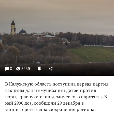
Криминал
Культура
Недвижимость и ЖКХ
Образование
Общество
Погода
Праздники
Происшествия
Спорт
0
3259
Экономика и бизнес
ПРОЕКТЫ
В Калужскую область поступила первая партия
вакцины для иммунизации детей против
Блоги
кори, краснухи и эпидемического паротита. В
Издания
ней 2990 доз, сообщили 29 декабря в
Медиаперсона
министерстве здравоохранения региона.