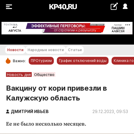
+18...+19 °С
РЕКЛАМА
Новости
Народные новости
Статьи
ПРОтуризм
График отключений воды
Клиника г
Важно:
РУБРИКИ
Новость дня
Общество
Обнинск
Вакцину от кори привезли в
Новости компаний
Калужскую область
Статьи
Народные новости
ДМИТРИЙ ИВЬЕВ
29.12.2023, 09:53
Авто и транспорт
Ее не было несколько месяцев.
Благоустройство