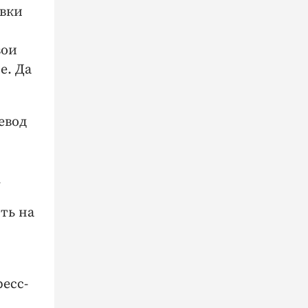
овки
вои
е. Да
евод
.
ть на
есс-