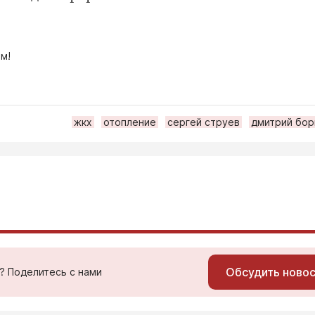
м!
жкх
отопление
сергей струев
дмитрий бор
Обсудить ново
ь? Поделитесь с нами