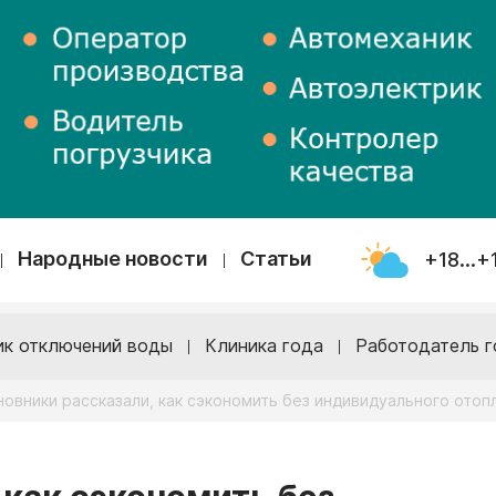
Народные новости
Статьи
+18...+
ик отключений воды
Клиника года
Работодатель г
новники рассказали, как сэкономить без индивидуального отоп