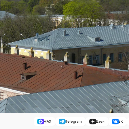
MAX
Telegram
Дзен
ВК