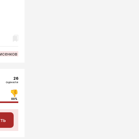
исенков
26
оценили
88%
сть