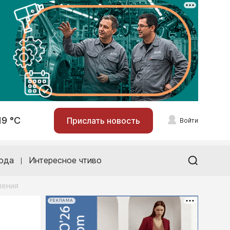
19 °С
Прислать новость
Войти
ода
Интересное чтиво
ления
РЕКЛАМА