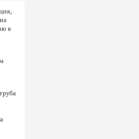
ция,
 на
ию в
ом
 труба
на