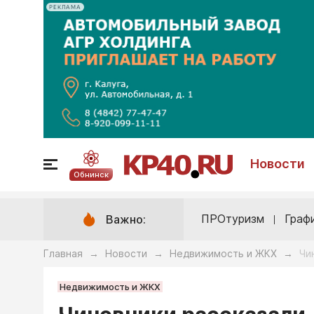
РЕКЛАМА
Новости
Обнинск
ПРОтуризм
Граф
Важно:
Главная
Новости
Недвижимость и ЖКХ
Чи
→
→
→
Недвижимость и ЖКХ