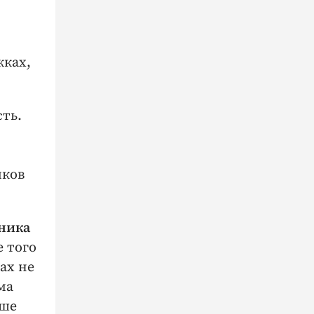
жках,
сть.
иков
ника
 того
ах не
ма
чше