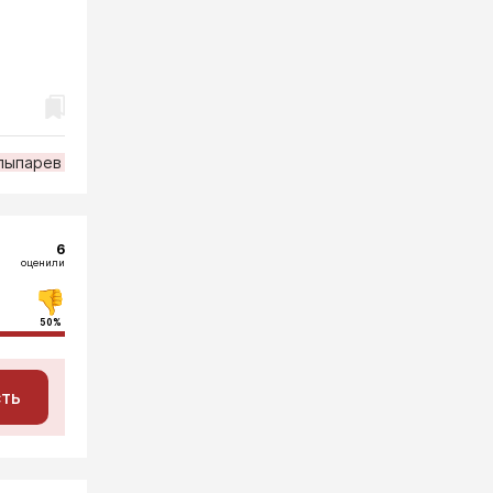
лыпарев
6
оценили
50%
сть