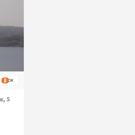
ОК
к, 5