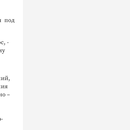
я под
, -
му
ний,
ния
но –
-