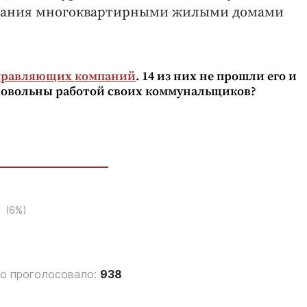
мпания многоквартирными жилыми домами
управляющих компаний
. 14 из них не прошли его и
 довольны работой своих коммунальщиков?
аю
(6%)
о проголосовало:
938