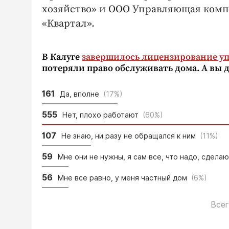
хозяйство» и ООО Управляющая ко
«Квартал».
В Калуге
завершилось лицензирование 
потеряли право обслуживать дома. А вы
161
Да, вполне
(17%)
555
Нет, плохо работают
(60%)
107
Не знаю, ни разу не обращался к ним
(11%)
59
Мне они не нужны, я сам все, что надо, сдел
56
Мне все равно, у меня частный дом
(6%)
Всег