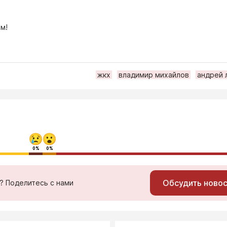
м!
жкх
владимир михайлов
андрей 
0%
0%
Обсудить ново
ь? Поделитесь с нами