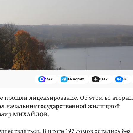
MAX
Telegram
Дзен
ВК
е прошли лицензирование. Об этом во вторни
зал
начальник государственной жилищной
димир МИХАЙЛОВ
.
существляться. В итоге 197 домов остались без