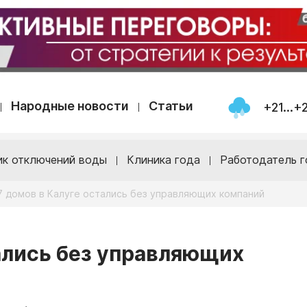
Народные новости
Статьи
+21...+
ик отключений воды
Клиника года
Работодатель г
7 домов в Калуге остались без управляющих компаний
тались без управляющих