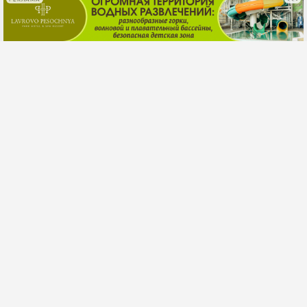
«
Сведения о размере и других условиях оплаты услуг по
размещению на страницах сетевого издания для
размещения предвыборных, агитационных материалов в
период избирательной кампании по выборам в
Государственную Думу Федерального Собрания
Российской Федерации девятого созыва, назначенных на
18 – 20 сентября 2026 года. Сетевое издание
«Комсомольская правда» www.kp.ru (св-во Эл № ФС77-
80505 от 15.03.2021г.), размещение на региональном
сегменте сайта: www.kaluga.kp.ru
»
Новости, размещенные в рубриках «
Новости
компаний
» и «
Новости партнеров
» с тегами
«реклама», «городская дума»,
«законодательное собрание», «политика»,
«область», «Городской голова Калуги»
публикуются на договорной, рекламно-
информационной основе.