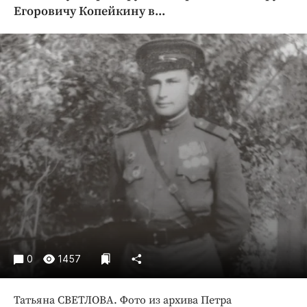
Криминал
Егоровичу Копейкину в...
Культура
Недвижимость и ЖКХ
Образование
Общество
Погода
Праздники
Происшествия
Спорт
Экономика и бизнес
ПРОЕКТЫ
Блоги
0
1457
Издания
Медиаперсона
Татьяна СВЕТЛОВА. Фото из архива Петра