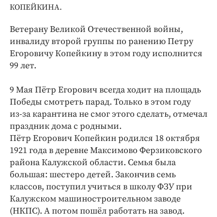
Интересное чтиво
КОПЕЙКИНА.
Клиника года
Ветерану Великой Отечественной вой­ны,
Бренд года
инвалиду второй группы по ранению Петру
Работодатель года
Егоровичу Копейкину в этом году исполнится
99 лет.
9 Мая Пётр Егорович всегда ходит на площадь
Победы смотреть парад. Только в этом году
из-­за карантина не смог этого сделать, отмечал
праздник дома с родными.
Пётр Егорович Копейкин родился 18 октября
1921 года в деревне Максимово Ферзиковского
района Калужской области. Семья была
большая: шестеро детей. Закончив семь
классов, поступил учиться в школу ФЗУ при
Калужском машиностроительном заводе
(НКПС). А потом пошёл работать на завод.