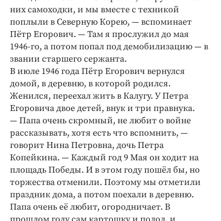
них самоходки, и мы вместе с техникой
поплыли в Северную Корею, — ​вспоминает
Пётр Егорович. — ​Там я прослужил до мая
1946-го, а потом попал под демобилизацию — в
звании старшего сержанта.
В июле 1946 года Пётр Егорович вернулся
домой, в деревню, в которой родился.
Женился, переехал жить в Калугу. У Петра
Егоровича двое детей, внук и три правнука.
— Папа очень скромный, не любит о вой­не
рассказывать, хотя есть что вспомнить, — ​
говорит Нина Петровна, дочь Петра
Копейкина. — ​Каждый год 9 Мая он ходит на
площадь Победы. И в этом году пошёл бы, но
торжества отменили. Поэтому мы отметили
праздник дома, а потом поехали в деревню.
Папа очень её любит, огородничает. В
прошлом году сам картошку и полол, и