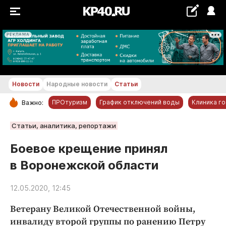
РЕКЛАМА
+20...+21 °С
Новости
Народные новости
Статьи
ПРОтуризм
График отключений воды
Клиника г
Важно:
РУБРИКИ
Статьи, аналитика, репортажи
Обнинск
Боевое крещение принял
Новости компаний
в Воронежской области
Статьи
Народные новости
12.05.2020, 12:45
Авто и транспорт
Ветерану Великой Отечественной вой­ны,
Благоустройство
инвалиду второй группы по ранению Петру