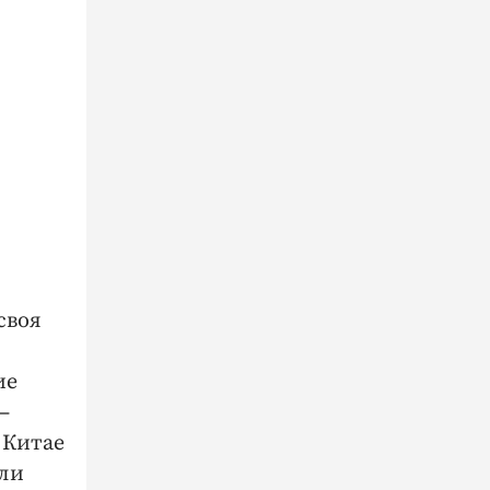
своя
ие
 ​
 Китае
али