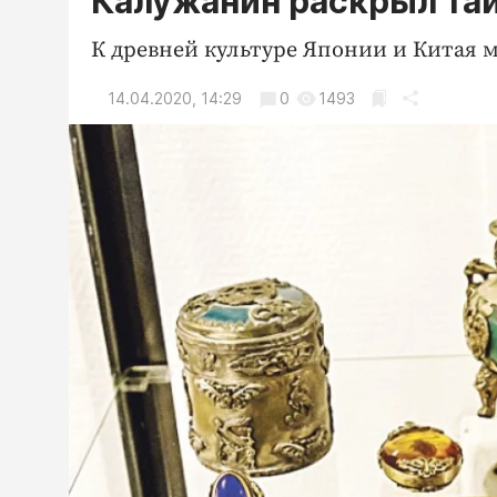
Калужанин раскрыл та
К древней культуре Японии и Китая 
14.04.2020, 14:29
0
1493