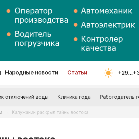
Народные новости
Статьи
+29...+
ик отключений воды
Клиника года
Работодатель г
и
Калужанин раскрыл тайны востока
→