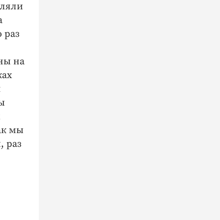
еляли
а
 раз
ны на
ках
л
ы
х
ак мы
, раз