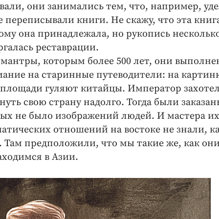
вали, они занимались тем, что, например, уд
 переписывали книги. Не скажу, что эта книг
ому она принадлежала, но рукопись несколько
ргалась реставрации.
 мантры, которым более 500 лет, они выполне
ание на старинные путеводители: ​на картин
й площади гуляют китайцы. Император захоте
нуть свою страну надолго. Тогда были заказан
рых не было изображений людей. И мастера и
атических отношений на востоке не знали, к
 Там предположили, что мы такие же, как они
аходимся в Азии.