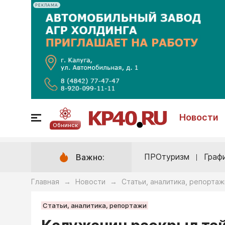
РЕКЛАМА
Новости
Обнинск
ПРОтуризм
Граф
Важно:
Главная
Новости
Статьи, аналитика, репортаж
→
→
Статьи, аналитика, репортажи