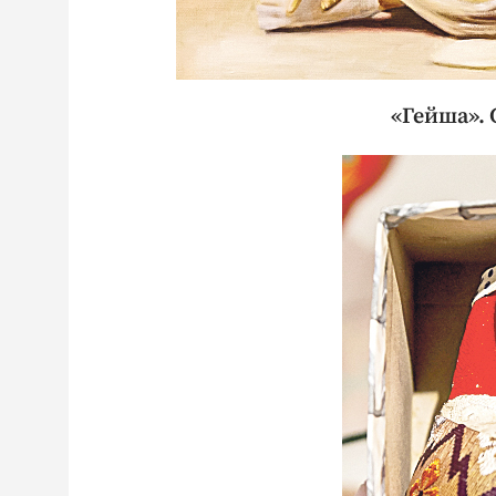
«Гейша».