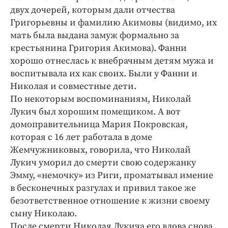
двух дочерей, которым дали отчества
Григорьевны и фамилию Акимовы (видимо, их
мать была выдана замуж формально за
крестьянина Григория Акимова). Фанни
хорошо отнеслась к внебрачным детям мужа и
воспитывала их как своих. Были у Фанни и
Николая и совместные дети.
По некоторым воспоминаниям, Николай
Лукич был хорошим помещиком. А вот
домоправительница Мария Покровская,
которая с 16 лет работала в доме
Жемчужниковых, говорила, что Николай
Лукич уморил до смерти свою содержанку
Эмму, «немочку» из Риги, проматывал имение
в бесконечных разгулах и привил такое же
безответственное отношение к жизни своему
сыну Николаю.
После смерти Николая Лукича его вдова снова