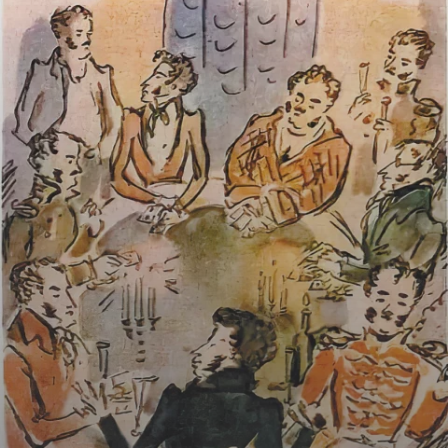
Криминал
Культура
Недвижимость и ЖКХ
Образование
Общество
Погода
Праздники
Происшествия
Спорт
Экономика и бизнес
ПРОЕКТЫ
Блоги
Издания
Медиаперсона