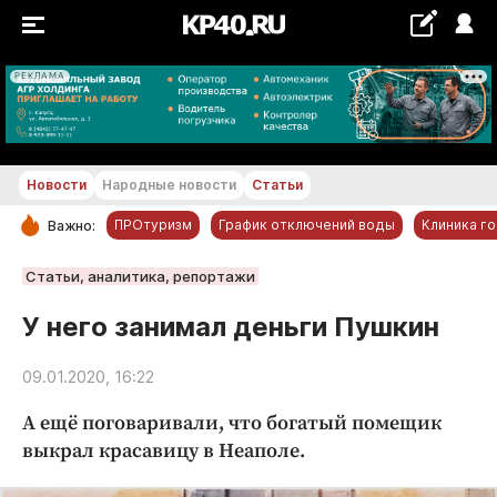
РЕКЛАМА
+29...+30 °С
Новости
Народные новости
Статьи
ПРОтуризм
График отключений воды
Клиника г
Важно:
РУБРИКИ
Статьи, аналитика, репортажи
Обнинск
У него занимал деньги Пушкин
Новости компаний
09.01.2020, 16:22
Статьи
Народные новости
А ещё поговаривали, что богатый помещик
Авто и транспорт
выкрал красавицу в Неаполе.
Благоустройство