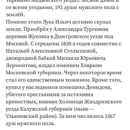
Теренино Медынского уезда с лесной дачей и
со всеми угодьями, 192 души мужского пола с
землёй.
Помимо этого Лука Ильич активно скупал
земли. Приобрёл у Александра Тургенева
деревню Жуковка в Дмитровском уезде под
Москвой. C середины 1830-х годов совместно с
Натальей Алексеевной Столыпиной,
двоюродной бабкой Михаила Юрьевича
Лермонтова, владел имением Ховрино
Московской губернии. Через некоторое время
стал его единственным хозяином. Кроме того,
купил у наследников помещика Демидова,
убитого крестьянами за истязания
крепостных, имение Холмищи Жиздринского
уезда Калужской губернии (ныне —
Ульяновский район). За ним числилось 1567
душ мужского пола.