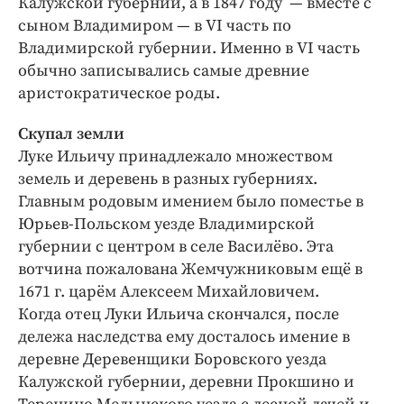
Калужской губернии, а в 1847 году — вместе с
сыном Владимиром — в VI часть по
Владимирской губернии. Именно в VI часть
обычно записывались самые древние
аристократическое роды.
Скупал земли
Луке Ильичу принадлежало множеством
земель и деревень в разных губерниях.
Главным родовым имением было поместье в
Юрьев-­Польском уезде Владимирской
губернии с центром в селе Василёво. Эта
вотчина пожалована Жемчужниковым ещё в
1671 г. царём Алексеем Михайловичем.
Когда отец Луки Ильича скончался, после
дележа наследства ему досталось имение в
деревне Деревенщики Боровского уезда
Калужской губернии, деревни Прокшино и