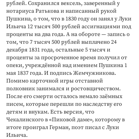
рублей. Сохранился вексель, заверенный у
нотариуса Ратькова и написанный рукой
Пушкина, о том, что в 1830 году он занял у Луки
Ильича 12 тысяч 500 руб­лей ассигнациями под
проценты на два года. А на обороте — ​запись о
том, что 7 тысяч 500 руб­лей выплачено 24
декабря 1831 года, остальные 5 тысяч и
проценты за просроченное время получил от
опеки, учреждённой над имением Пушкина 1
мая 1837 года. И подпись Жемчужникова.
Помимо карточной игры отставной
полковник занимался и ростовщичеством.
После его смерти осталось немало заёмных
писем, которые перешли по наследству его
детям и внукам. Есть версия, что
Чекалинского в «Пиковой даме», которому в
итоге проиграл Герман, поэт писал с Луки
Ильича.