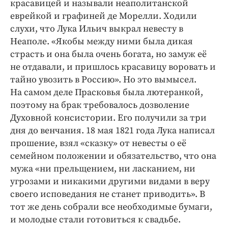
красавицей и называли неаполитанской
еврейкой и графиней де Морелли. Ходили
слухи, что Лука Ильич выкрал невесту в
Неаполе. «Якобы между ними была дикая
страсть и она была очень богата, но замуж её
не отдавали, и пришлось красавицу воровать и
тайно увозить в Россию». Но это вымысел.
На самом деле Прасковья была лютеранкой,
поэтому на брак требовалось дозволение
Духовной консистории. Его получили за три
дня до венчания. 18 мая 1821 года Лука написал
прошение, взял «сказку» от невесты о её
семейном положении и обязательство, что она
мужа «ни прельщением, ни ласканием, ни
угрозами и никакими другими видами в веру
своего исповедания не станет приводить». В
тот же день собрали все необходимые ­бумаги,
и молодые стали готовиться к свадьбе.