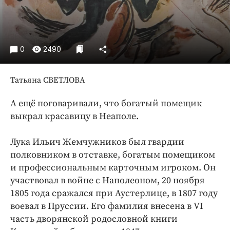
Интересное чтиво
Клиника года
Бренд года
Работодатель года
0
2490
Татьяна СВЕТЛОВА
А ещё поговаривали, что богатый помещик
выкрал красавицу в Неаполе.
Лука Ильич Жемчужников был гвардии
полковником в отставке, богатым помещиком
и профессиональным карточным игроком. Он
участвовал в вой­не с Наполеоном, 20 ноября
1805 года сражался при Аустерлице, в 1807 году
воевал в Пруссии. Его фамилия внесена в VI
часть дворянской родословной книги