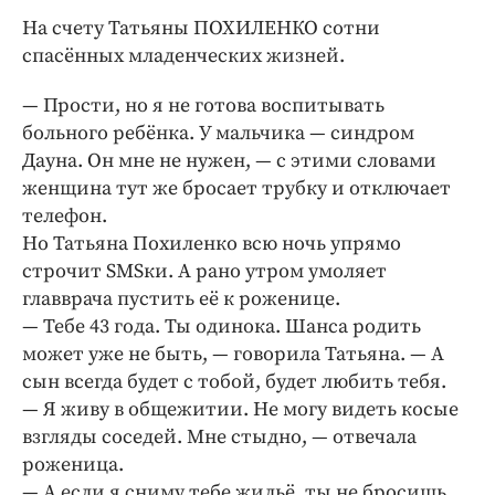
Интересное чтиво
На счету Татьяны ПОХИЛЕНКО сотни
Клиника года
спасённых младенческих жизней.
Бренд года
— Прости, но я не готова воспитывать
Работодатель года
больного ребёнка. У мальчика — синдром
Дауна. Он мне не нужен, — ​с этими словами
женщина тут же бросает трубку и отключает
телефон.
Но Татьяна Похиленко всю ночь упрямо
строчит SMSки. А рано утром умоляет
главврача пустить её к роженице.
— Тебе 43 года. Ты одинока. Шанса родить
может уже не быть, — ​говорила Татьяна. — ​А
сын всегда будет с тобой, будет любить тебя.
— Я живу в общежитии. Не могу видеть косые
взгляды соседей. Мне стыдно, — ​отвечала
роженица.
— А если я сниму тебе жильё, ты не бросишь