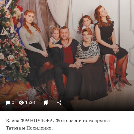
Криминал
Культура
Недвижимость и ЖКХ
Образование
Общество
Погода
Праздники
Происшествия
Спорт
Экономика и бизнес
ПРОЕКТЫ
0
1536
Блоги
Издания
Елена ФРАНЦУЗОВА. Фото из личного архива
Медиаперсона
Татьяны Похиленко.