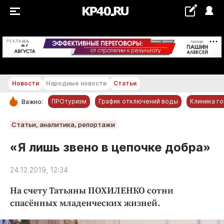
+20...+21 °С
РЕКЛАМА
Новости
Народные новости
Статьи
ПРОтуризм
График отключений воды
Клиника г
Важно:
РУБРИКИ
Статьи, аналитика, репортажи
Обнинск
«Я лишь звено в цепочке добра»
Новости компаний
24.12.2019, 12:34
Статьи
Народные новости
На счету Татьяны ПОХИЛЕНКО сотни
Авто и транспорт
спасённых младенческих жизней.
Благоустройство