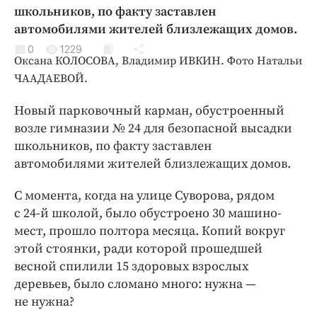
Криминал
школьников, по факту заставлен
автомобилями жителей близлежащих домов.
Культура
0
1229
Недвижимость и ЖКХ
Оксана КОЛОСОВА, Владимир ИВКИН. Фото Натальи
Образование
ЧААДАЕВОЙ.
Общество
Новый парковочный карман, обустроенный
Погода
возле гимназии № 24 для безопасной высадки
Праздники
школьников, по факту заставлен
Происшествия
автомобилями жителей близлежащих домов.
Спорт
С момента, когда на улице Суворова, рядом
Экономика и бизнес
с 24-й школой, было обустроено 30 машино-
ПРОЕКТЫ
мест, прошло полтора месяца. Копий вокруг
этой стоянки, ради которой прошедшей
Блоги
весной спилили 15 здоровых взрослых
Издания
деревьев, было сломано много: нужна —
Медиаперсона
не нужна?