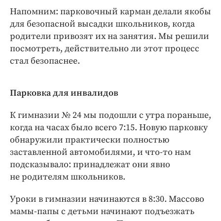
Интересное чтиво
Напомним: парковочный карман делали якобы
Клиника года
для безопасной высадки школьников, когда
Бренд года
родители привозят их на занятия. Мы решили
Работодатель года
посмотреть, действительно ли этот процесс
стал безопаснее.
Парковка для инвалидов
К гимназии № 24 мы подошли с утра пораньше,
когда на часах было всего 7:15. Новую парковку
обнаружили практически полностью
заставленной автомобилями, и что-то нам
подсказывало: принадлежат они явно
не родителям школьников.
Уроки в гимназии начинаются в 8:30. Массово
мамы-папы с детьми начинают подъезжать