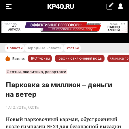
+25...+26 °С
РЕКЛАМА
Новости
Народные новости
Статьи
ПРОтуризм
График отключений воды
Клиника г
Важно:
РУБРИКИ
Статьи, аналитика, репортажи
Обнинск
Парковка за миллион – деньги
Новости компаний
на ветер
Статьи
Народные новости
17.10.2018, 02:18
Авто и транспорт
Новый парковочный карман, обустроенный
Благоустройство
возле гимназии № 24 для безопасной высадки