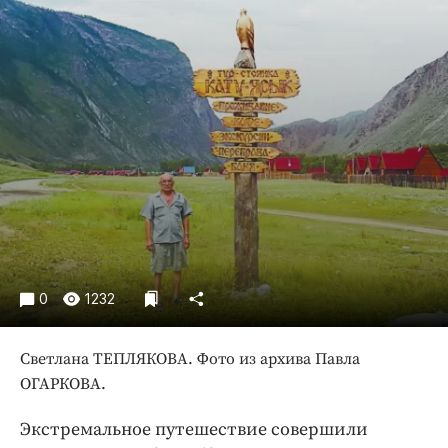
Криминал
Культура
Недвижимость и ЖКХ
Образование
Общество
Погода
Праздники
Происшествия
Спорт
Экономика и бизнес
0
1232
ПРОЕКТЫ
Светлана ТЕПЛЯКОВА. Фото из архива Павла
Блоги
ОГАРКОВА.
Издания
Медиаперсона
Экстремальное путешествие совершили