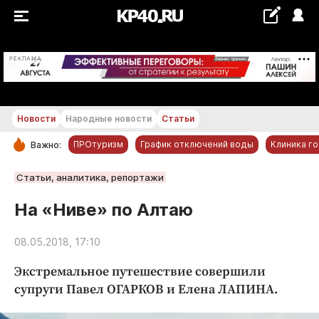
+16...+17 °С
РЕКЛАМА
Новости
Народные новости
Статьи
ПРОтуризм
График отключений воды
Клиника г
Важно:
РУБРИКИ
Статьи, аналитика, репортажи
Обнинск
На «Ниве» по Алтаю
Новости компаний
08.05.2018, 17:10
Статьи
Народные новости
Экстремальное путешествие совершили
Авто и транспорт
супруги Павел ОГАРКОВ и Елена ЛАПИНА.
Благоустройство