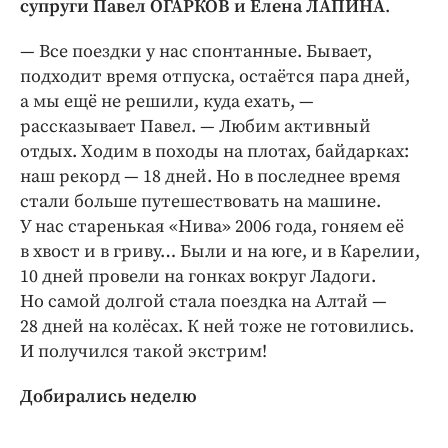
супруги Павел ОГАРКОВ и Елена ЛАПИНА
Интересное чтиво
.
Клиника года
— Все поездки у нас спонтанные. Бывает,
Бренд года
подходит время отпуска, остаётся пара дней,
Работодатель года
а мы ещё не решили, куда ехать, —
рассказывает Павел. — Любим активный
отдых. Ходим в походы на плотах, байдарках:
наш рекорд — 18 дней. Но в последнее время
стали больше путешествовать на машине.
У нас старенькая «Нива» 2006 года, гоняем её
в хвост и в гриву… Были и на юге, и в Карелии,
10 дней провели на гонках вокруг Ладоги.
Но самой долгой стала поездка на Алтай —
28 дней на колёсах. К ней тоже не готовились.
И получился такой экстрим!
Добирались неделю