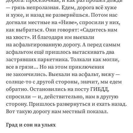
дорога! Просёлочная, и как раз прошёл дождь
— грязь непролазная. Едем, дорога всё хуже
и хуже, и назад не развернёшься. Потом нас
догнали местные на «Ниве», спросили у них,
как выбраться. Они говорят: «Садитесь нам
на хвост». И благодаря им выехали
на асфальтированную дорогу. А перед самым
асфальтом ещё пришлось вытаскивать два
застрявших паркетника. Толкали как могли,
все в грязи… Но на этом приключения
не закончились. Выехали на асфальт, вижу —
солнце-то с другой стороны, значит, мы едем
обратно. Остановились на посту ГИБДД,
спросили — и, действительно, нам в другую
сторону. Пришлось развернуться и ехать назад.
Вот такую дорогу нам местный показал.
Град и сон на ульях