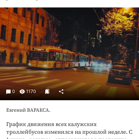
Криминал
Культура
Недвижимость и ЖКХ
Образование
Общество
Погода
Праздники
Происшествия
Спорт
Экономика и бизнес
0
1170
ПРОЕКТЫ
Евгений ВАРАКСА.
Блоги
Издания
График движения всех калужских
Медиаперсона
троллейбусов изменился на прошлой неделе. С