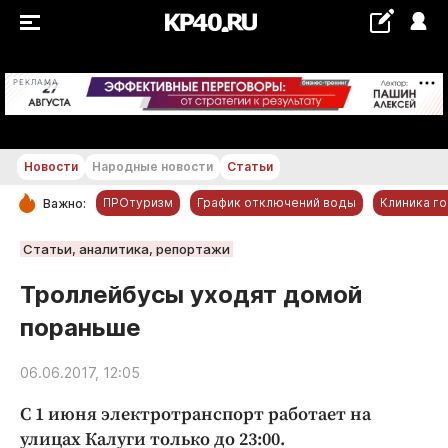
+20...+21 °С
РЕКЛАМА
Новости
Народные новости
Статьи
ПРОтуризм
График отключений воды
Клиника г
Важно:
РУБРИКИ
Статьи, аналитика, репортажи
Обнинск
Троллейбусы уходят домой
Новости компаний
пораньше
Статьи
Народные новости
06.06.2017, 12:05
Авто и транспорт
С 1 июня электротранспорт работает на
Благоустройство
улицах Калуги только до 23:00.