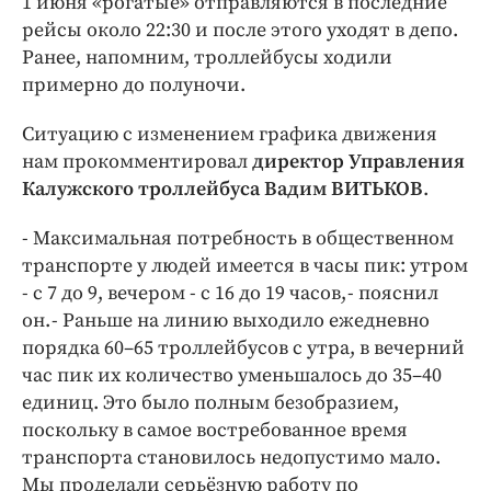
1 июня «рогатые» отправляются в последние
Интересное чтиво
рейсы около 22:30 и после этого уходят в депо.
Клиника года
Ранее, напомним, троллейбусы ходили
Бренд года
примерно до полуночи.
Работодатель года
Ситуацию с изменением графика движения
нам прокомментировал
директор Управления
Калужского троллейбуса Вадим ВИТЬКОВ
.
- Максимальная потребность в общественном
транспорте у людей имеется в часы пик: утром
- с 7 до 9, вечером - с 16 до 19 часов, - пояснил
он. - Раньше на линию выходило ежедневно
порядка 60–65 троллейбусов с утра, в вечерний
час пик их количество уменьшалось до 35–40
единиц. Это было полным безобразием,
поскольку в самое востребованное время
транспорта становилось недопустимо мало.
Мы проделали серьёзную работу по