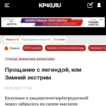
+17...+18 °С
РЕКЛАМА
Новости
Народные новости
Статьи
ПРОтуризм
График отключений воды
Клиника г
Важно:
РУБРИКИ
Статьи, аналитика, репортажи
Обнинск
Прощание с легендой, или
Новости компаний
Зимний экстрим
Статьи
Народные новости
31.01.2017, 17:34
Авто и транспорт
Калужане в двадцатичетырёхградусный
Благоустройство
мороз забрались на самую высокую