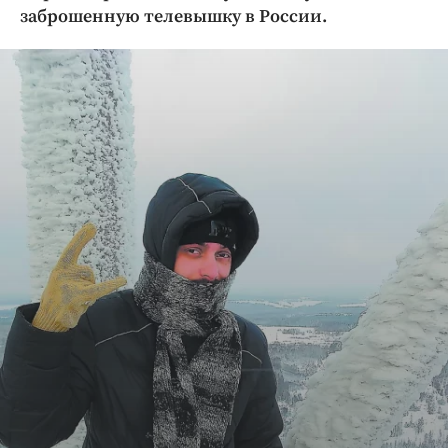
Криминал
заброшенную телевышку в России.
Культура
Недвижимость и ЖКХ
Образование
Общество
Погода
Праздники
Происшествия
Спорт
Экономика и бизнес
ПРОЕКТЫ
Блоги
Издания
Медиаперсона