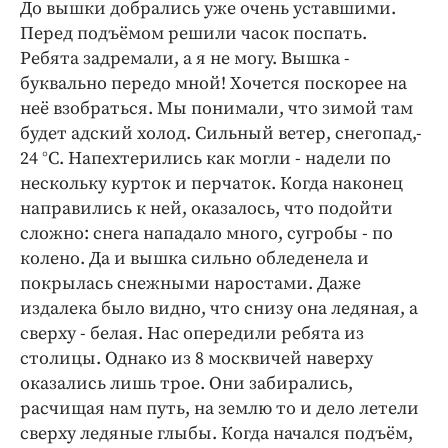
До вышки добрались уже очень уставшими.
Перед подъёмом решили часок поспать.
Ребята задремали, а я не могу. Вышка -
буквально передо мной! Хочется поскорее на
неё взобраться. Мы понимали, что зимой там
будет адский холод. Сильный ветер, снегопад,-
24 °C. Напехтерились как могли - надели по
нескольку курток и перчаток. Когда наконец
направились к ней, оказалось, что подойти
сложно: снега нападало много, сугробы - по
колено. Да и вышка сильно обледенела и
покрылась снежными наростами. Даже
издалека было видно, что снизу она ледяная, а
сверху - белая. Нас опередили ребята из
столицы. Однако из 8 москвичей наверху
оказались лишь трое. Они забирались,
расчищая нам путь, на землю то и дело летели
сверху ледяные глыбы. Когда начался подъём,