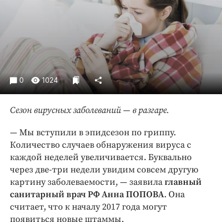
Криминал
Культура
Недвижимость и ЖКХ
Образование
Общество
0
Погода
1024
Праздники
Сезон вирусных заболеваний — в разгаре.
Происшествия
Спорт
— Мы вступили в эпидсезон по гриппу.
Экономика и бизнес
Количество случаев обнаружения вируса с
каждой неделей увеличивается. Буквально
ПРОЕКТЫ
через две-три недели увидим совсем другую
Блоги
картину заболеваемости, — заявила
главный
санитарный врач РФ Анна ПОПОВА
. Она
Издания
считает, что к началу 2017 года могут
Медиаперсона
появиться новые штаммы.