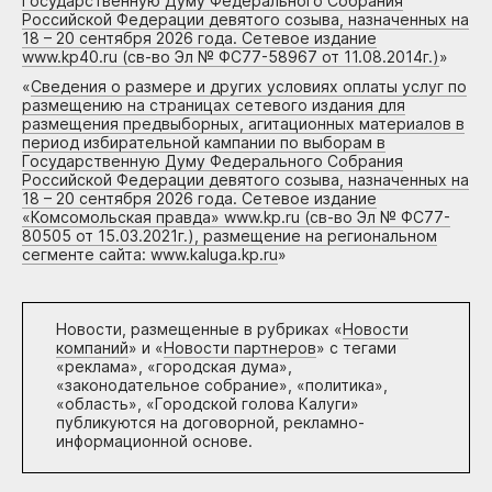
Государственную Думу Федерального Собрания
Российской Федерации девятого созыва, назначенных на
18 – 20 сентября 2026 года. Сетевое издание
www.kp40.ru (св-во Эл № ФС77-58967 от 11.08.2014г.)
»
«
Сведения о размере и других условиях оплаты услуг по
размещению на страницах сетевого издания для
размещения предвыборных, агитационных материалов в
период избирательной кампании по выборам в
Государственную Думу Федерального Собрания
Российской Федерации девятого созыва, назначенных на
18 – 20 сентября 2026 года. Сетевое издание
«Комсомольская правда» www.kp.ru (св-во Эл № ФС77-
80505 от 15.03.2021г.), размещение на региональном
сегменте сайта: www.kaluga.kp.ru
»
Новости, размещенные в рубриках «
Новости
компаний
» и «
Новости партнеров
» с тегами
«реклама», «городская дума»,
«законодательное собрание», «политика»,
«область», «Городской голова Калуги»
публикуются на договорной, рекламно-
информационной основе.