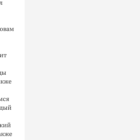
л
ловам
сит
цы
акже
мся
ждый
ский
акже