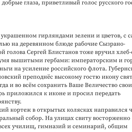
 добрые глаза, приветливый голос русского го
 украшенном гирляндами зелени и цветов, с с
олью на деревянном блюде рабочие Сызрано-
й голова Сергей Блистанов тоже вручил хлеб-
вумя вышитыми гербами: императорским и го
еньги на усиление российского флота. Губерн
овский преподнёс высокому гостю икону свя
гда и во всём сохранить Ваше Величество сво
рь приложился к иконе и просил передать
янству.
кий кортеж в открытых колясках направился 
ральный собор. На улицах свиту восторженно
 всех училищ, гимназий и семинарий, общим