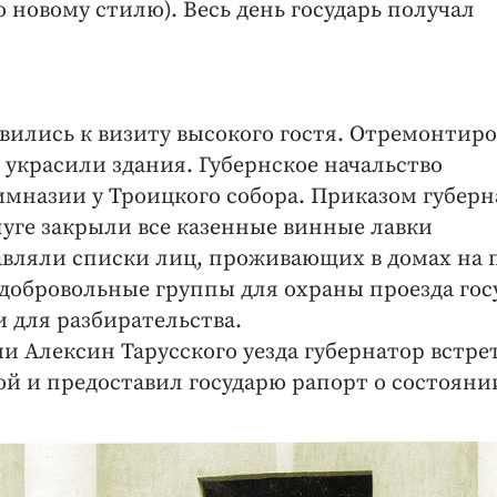
по новому стилю). Весь день государь получал
вились к визиту высокого гостя. Отремонтир
, украсили здания. Губернское начальство
имназии у Троицкого собора. Приказом губерн
луге закрыли все казенные винные лавки
авляли списки лиц, проживающих в домах на 
добровольные группы для охраны проезда гос
 для разбирательства.
и Алексин Тарусского уезда губернатор встре
ой и предоставил государю рапорт о состояни