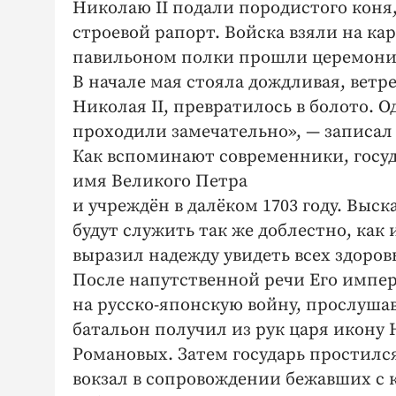
Николаю II подали породистого коня
строевой рапорт. Войска взяли на ка
павильоном полки прошли церемон
В начале мая стояла дождливая, ветр
Николая II, превратилось в болото. О
проходили замечательно», — записал 
Как вспоминают современники, госуд
имя Великого Петра
и учреждён в далёком 1703 году. Выс
будут служить так же доблестно, как
выразил надежду увидеть всех здоров
После напутственной речи Его импер
на русско-японскую войну, прослуша
батальон получил из рук царя икону
Романовых. Затем государь простился
вокзал в сопровождении бежавших с 