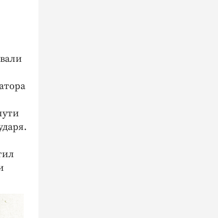
овали
атора
пути
ударя.
тил
и