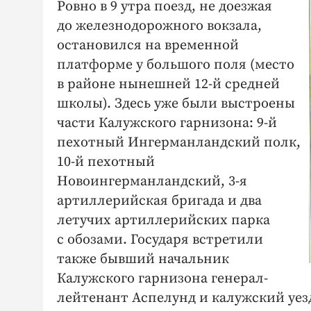
Ровно в 9 утра поезд, не доезжая
до железнодорожного вокзала,
остановился на временной
платформе у большого поля (место
в районе нынешней 12-й средней
школы). Здесь уже были выстроены
части Калужского гарнизона: 9-й
пехотный Ингерманландский полк,
10-й пехотный
Новоингерманландский, 3-я
артиллерийская бригада и два
летучих артиллерийских парка
с обозами. Государя встретили
также бывший начальник
Калужского гарнизона генерал-
лейтенант Аспелунд и калужский уе