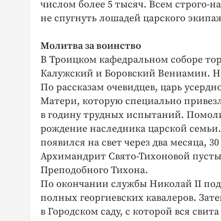
числом более 5 тысяч. Всем строго-н
не спугнуть лошадей царского экипа
Молитва за воинство
В Троицком кафедральном соборе то
Калужский и Боровский Вениамин. На
По рассказам очевидцев, царь усерд
Матери, которую специально привезли
в годину трудных испытаний. Помоли
рождение наследника царской семьи.
появился на свет через два месяца, 30
Архимандрит Свято-Тихоновой пусты
Преподобного Тихона.
По окончании службы Николай II под
полных георгиевских кавалеров. Зат
в Городском саду, с которой вся свит