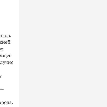
иков.
ожией
во
оящее
олучно
у
 —
орода.