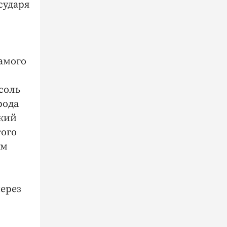
сударя
амого
соль
рода
ский
того
им
через