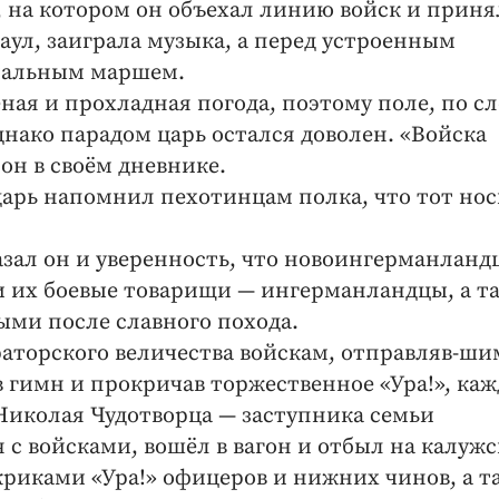
, на котором он объехал линию войск и приня
раул, заиграла музыка, а перед устроенным
иальным маршем.
еная и прохладная погода, поэтому поле, по с
днако парадом царь остался доволен. «Войска
он в своём дневнике.
арь напомнил пехотинцам полка, что тот но
казал он и уверенность, что новоингерманланд
 и их боевые товарищи — ингерманландцы, а т
ыми после славного похода.
аторского величества войскам, отправляв-ши
в гимн и прокричав торжественное «Ура!», ка
 Николая Чудотворца — заступника семьи
 с войсками, вошёл в вагон и отбыл на калуж
криками «Ура!» офицеров и нижних чинов, а т