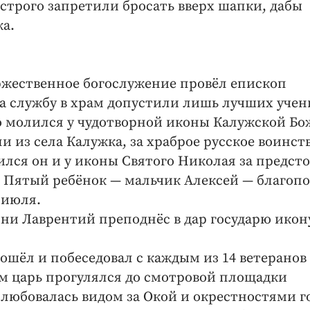
астрого запретили бросать вверх шапки, дабы
жа.
ржественное богослужение провёл епископ
 службу в храм допустили лишь лучших учен
но молился у чудотворной иконы Калужской Б
 из села Калужка, за храброе русское воинст
лся он и у иконы Святого Николая за предст
 Пятый ребёнок — мальчик Алексей — благоп
 июля.
ни Лаврентий преподнёс в дар государю икон
ошёл и побеседовал с каждым из 14 ветеранов
ем царь прогулялся до смотровой площадки
а любовалась видом за Окой и окрестностями г