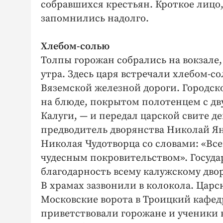
собравшихся крестьян. Кроткое лицо,
запомнились надолго.
Хлебом-солью
Толпы горожан собрались на вокзале,
утра. Здесь царя встречали хлебом-с
Вяземской железной дороги. Городско
на блюде, покрытом полотенцем с д
Калуги, — и передал царской свите д
предводитель дворянства Николай Ян
Николая Чудотворца со словами: «Все
чудесным покровительством». Госуда
благодарность всему калужскому двор
В храмах зазвонили в колокола. Царс
Московские ворота в Троицкий кафед
приветствовали горожане и ученики