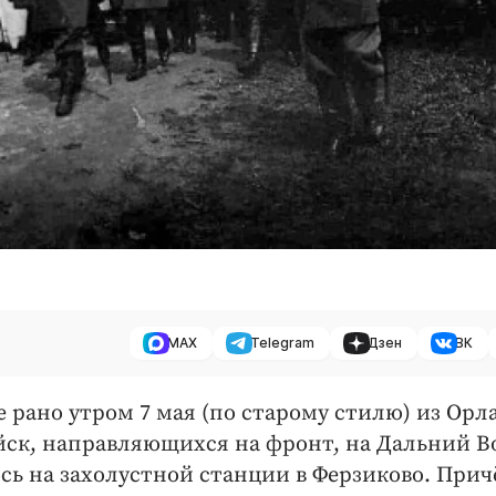
MAX
Telegram
Дзен
ВК
е рано утром 7 мая (по старому стилю) из Орл
ойск, направляющихся на фронт, на Дальний В
сь на захолустной станции в Ферзиково. При