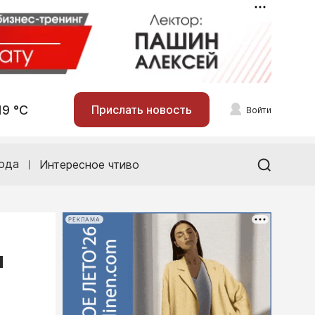
19 °С
Прислать новость
Войти
ода
Интересное чтиво
РЕКЛАМА
ы