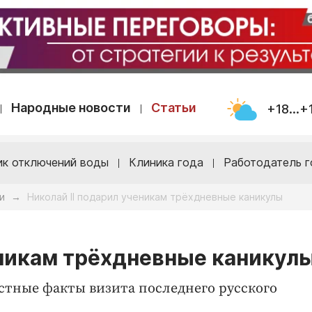
Народные новости
Статьи
+18...+
ик отключений воды
Клиника года
Работодатель г
и
Николай II подарил ученикам трёхдневные каникулы
→
еникам трёхдневные каникул
стные факты визита последнего русского