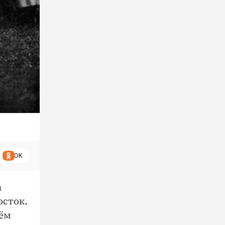
ОК
а
осток.
чём