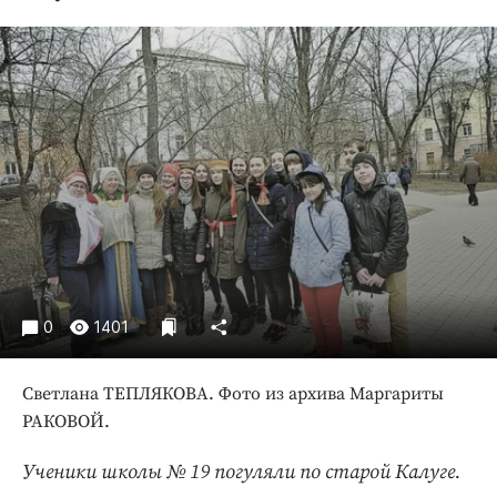
Криминал
Культура
Недвижимость и ЖКХ
Образование
Общество
Погода
Праздники
Происшествия
Спорт
Экономика и бизнес
0
1401
ПРОЕКТЫ
Светлана ТЕПЛЯКОВА. Фото из архива Маргариты
Блоги
РАКОВОЙ.
Издания
Медиаперсона
Ученики школы № 19 погуляли по старой Калуге.