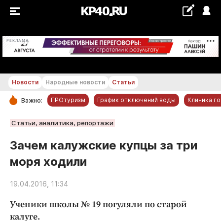
+24...+25 °С
РЕКЛАМА
Новости
Народные новости
Статьи
ПРОтуризм
График отключений воды
Клиника г
Важно:
РУБРИКИ
Статьи, аналитика, репортажи
Обнинск
Зачем калужские купцы за три
Новости компаний
моря ходили
Статьи
Народные новости
19.04.2016, 11:34
Авто и транспорт
Ученики школы № 19 погуляли по старой
Благоустройство
калуге.