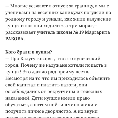
Интересное чтиво
— Многие уезжают в отпуск за границу, а мы с
Клиника года
учениками на весенних каникулах погуляли по
Бренд года
родному городу и узнали, как жили калужские
Работодатель года
купцы и как они ходили «за три моря»,—
рассказывает
учитель школы № 19 Маргарита
РАКОВА
.
Кого брали в купцы?
— Про Калугу говорят, что это купеческий
город. Почему же калужане хотели попасть в
купцы? Это давало ряд преимуществ.
Несмотря на то что им приходилось объявить
свой капитал и платить налоги, они
освобождались от рекрутчины и телесных
наказаний. Дети купцов имели право
обучаться, а потом пойти в чиновники и
получить личное дворянство. А их внуки
получали уже потомственное дворянство.