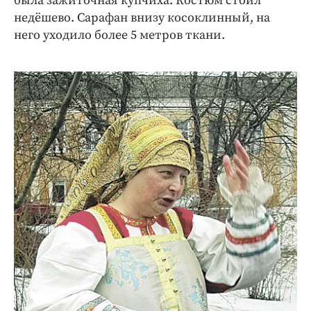
была зажиточная купчиха. Костюм стоил
недёшево. Сарафан внизу косоклинный, на
него уходило более 5 метров ткани.