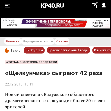
+19...+20 °С
РЕКЛАМА
Новости
Народные новости
Статьи
ПРОтуризм
График отключений воды
Клиника г
Важно:
РУБРИКИ
Статьи, аналитика, репортажи
Обнинск
«Щелкунчика» сыграют 42 раза
Новости компаний
22.12.2015, 15:11
Статьи
Народные новости
Новый спектакль Калужского областного
Авто и транспорт
драматического театра увидит более 30 тысяч
зрителей.
Благоустройство