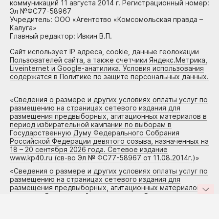
коммуникаций 11 августа 2014 г. Регистрационный номер:
Эл №ФС77-58967
Учредитель: ООО «Агентство «Комсомольская правда –
Калуга»
Главный редактор: Ивкин В.П.
Сайт использует IP адреса, cookie, данные геолокации
Пользователей сайта, а также счетчики Яндекс.Метрика,
Liveinternet и Google-анатилика. Условия использования
содержатся в Политике по защите персональных данных.
«
Сведения о размере и других условиях оплаты услуг по
размещению на страницах сетевого издания для
размещения предвыборных, агитационных материалов в
период избирательной кампании по выборам в
Государственную Думу Федерального Собрания
Российской Федерации девятого созыва, назначенных на
18 – 20 сентября 2026 года. Сетевое издание
www.kp40.ru (св-во Эл № ФС77-58967 от 11.08.2014г.)
»
«
Сведения о размере и других условиях оплаты услуг по
размещению на страницах сетевого издания для
размещения предвыборных, агитационных материалов в
период избирательной кампании по выборам в
Государственную Думу Федерального Собрания
Российской Федерации девятого созыва, назначенных на