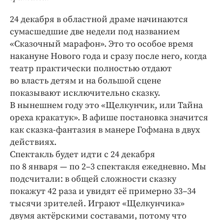
Интересное чтиво
Клиника года
24 декабря в областной драме начинаются
сумасшедшие две недели под названием
Бренд года
«Сказочный марафон». Это то особое время
Работодатель года
накануне Нового года и сразу после него, когда
театр практически полностью отдают
во власть детям и на большой сцене
показывают исключительно сказку.
В нынешнем году это «Щелкунчик, или Тайна
ореха кракатук». В афише постановка значится
как сказка-фантазия в манере Гофмана в двух
действиях.
Спектакль будет идти с 24 декабря
по 8 января — по 2–3 спектакля ежедневно. Мы
подсчитали: в общей сложности сказку
покажут 42 раза и увидят её примерно 33–34
тысячи зрителей. Играют «Щелкунчика»
двумя актёрскими составами, потому что