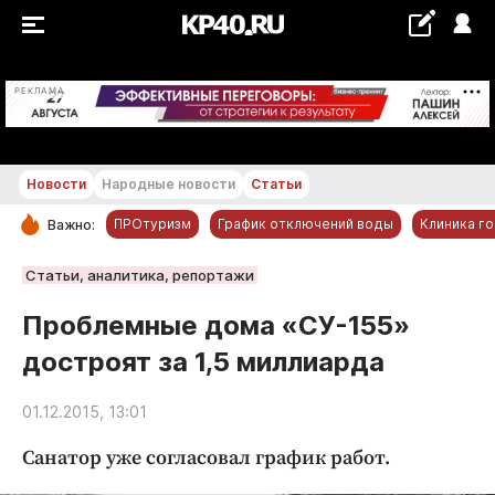
+27...+28 °С
РЕКЛАМА
Новости
Народные новости
Статьи
ПРОтуризм
График отключений воды
Клиника г
Важно:
РУБРИКИ
Статьи, аналитика, репортажи
Обнинск
Проблемные дома «СУ-155»
Новости компаний
достроят за 1,5 миллиарда
Статьи
Народные новости
01.12.2015, 13:01
Авто и транспорт
Санатор уже согласовал график работ.
Благоустройство