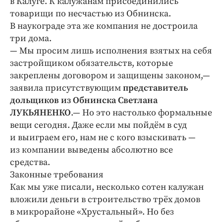
в Калуге. К калужанам присоединились
Интересное чтиво
товарищи по несчастью из Обнинска.
Клиника года
В наукограде эта же компания не достроила
Бренд года
три дома.
Работодатель года
— Мы просим лишь исполнения взятых на себя
застройщиком обязательств, которые
закреплены договором и защищены законом,—
заявила присутствующим
представитель
дольщиков из Обнинска Светлана
ЛУКЬЯНЕНКО
.— Но это настолько формальные
вещи сегодня. Даже если мы пойдём в суд
и выиграем его, нам не с кого взыскивать —
из компании выведены абсолютно все
средства.
Законные требования
Как мы уже писали, несколько сотен калужан
вложили деньги в строительство трёх домов
в микрорайоне «Хрустальный». Но без