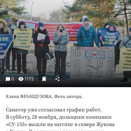
Криминал
Культура
Недвижимость и ЖКХ
Образование
Общество
Погода
Праздники
Происшествия
Спорт
0
1172
Экономика и бизнес
ПРОЕКТЫ
Елена ФРАНЦУЗОВА. Фото автора.
Блоги
Санатор уже согласовал график работ.
Издания
В субботу, 28 ноября, дольщики компании
Медиаперсона
«СУ-155» вышли на митинг в сквере Жукова