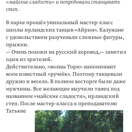
«майские сладости» и попробовали станцевать
Интересное чтиво
степ.
Клиника года
Бренд года
В парке прошёл уникальный мастер-класс
Работодатель года
школы ирландских танцев «Айрин». Калужане
с удовольствием разучивали сложные фигуры,
прыжки.
— Очень похожи на русский хоровод,— заметил
один из зрителей.
Действительно, «волны Тори» напоминают
всем известный «ручеёк». Поэтому танцевали
дружно и весело. В полном восторге были даже
мужчины. Все желающие выучили танец под
названием «майс­кие сладости», ирландский
степ. После мастер-класса к
преподавателю
Татьяне