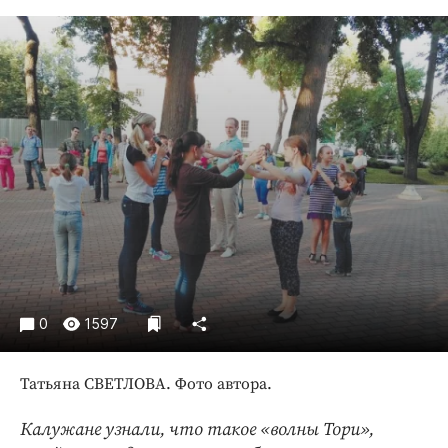
Криминал
Культура
Недвижимость и ЖКХ
Образование
Общество
Погода
Праздники
Происшествия
Спорт
Экономика и бизнес
ПРОЕКТЫ
0
1597
Блоги
Татьяна СВЕТЛОВА. Фото автора.
Издания
Медиаперсона
Калужане узнали, что такое «волны Тори»,