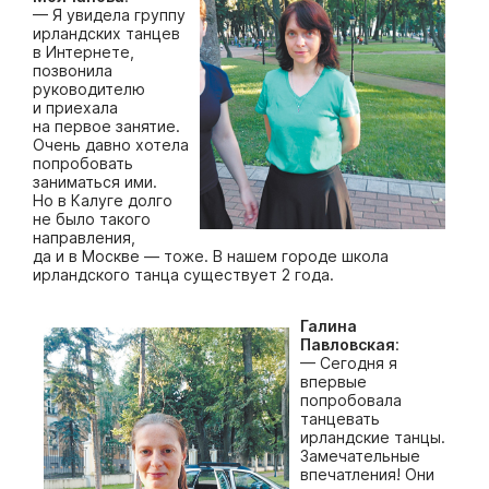
— Я увидела группу
ирландских танцев
в Интернете,
позвонила
руководителю
и приехала
на первое занятие.
Очень давно хотела
попробовать
заниматься ими.
Но в Калуге долго
не было такого
направления,
да и в Мос­кве — тоже. В нашем городе школа
ирландского танца существует 2 года.
Галина
Павловская
:
— Сегодня я
впервые
попробовала
танцевать
ирландские танцы.
Замечательные
впечатления! Они