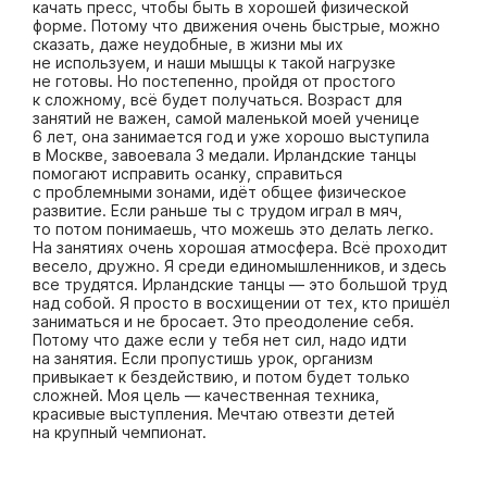
качать пресс, чтобы быть в хорошей физической
форме. Потому что движения очень быстрые, можно
сказать, даже неудобные, в жизни мы их
не используем, и наши мышцы к такой нагрузке
не готовы. Но постепенно, пройдя от простого
к сложному, всё будет получаться. Возраст для
занятий не важен, самой маленькой моей ученице
6 лет, она занимается год и уже хорошо выступила
в Москве, завоевала 3 медали. Ирландские танцы
помогают исправить осанку, справиться
с проблемными зонами, идёт общее физичес­кое
развитие. Если раньше ты с трудом играл в мяч,
то потом понимаешь, что можешь это делать легко.
На занятиях очень хорошая атмосфера. Всё проходит
весело, дружно. Я среди единомышленников, и здесь
все трудятся. Ирландские танцы — это большой труд
над собой. Я просто в восхищении от тех, кто пришёл
заниматься и не бросает. Это преодоление себя.
Потому что даже если у тебя нет сил, надо идти
на занятия. Если пропустишь урок, организм
привыкает к бездействию, и потом будет только
сложней. Моя цель — качественная техника,
красивые выступления. Мечтаю отвезти детей
на крупный чемпионат.