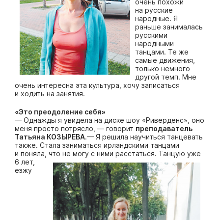
очень похожи
на русские
народные. Я
раньше занималась
русскими
народными
танцами. Те же
самые движения,
только немного
другой темп. Мне
очень интересна эта культура, хочу записаться
и ходить на занятия.
«Это преодоление себя»
— Однажды я увидела на диске шоу «Риверденс», оно
меня просто потрясло, — говорит
преподаватель
Татьяна КОЗЫРЕВА
.— Я решила научиться танцевать
также. Стала заниматься ирландскими танцами
и поняла, что не могу
с ними расстаться. Танцую уже
6 лет,
езжу