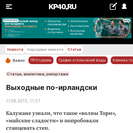
РЕКЛАМА
+19...+20 °С
Новости
Народные новости
Статьи
ПРОтуризм
График отключений воды
Клиника г
Важно:
РУБРИКИ
Статьи, аналитика, репортажи
Обнинск
Выходные по-ирландски
Новости компаний
11.08.2015, 11:57
Статьи
Народные новости
Калужане узнали, что такое «волны Тори»,
Авто и транспорт
«майские сладости» и попробовали
станцевать степ.
Благоустройство