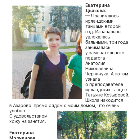
Екатерина
Дьякова
:
— Я занимаюсь
ирландскими
танцами второй
год. Изначально
увлекалась
бальными, три года
занималась
у замечательного
педагога —
Анатолия
Николаевича
Черничука. А потом
узнала
о преподавателе
ирландских танцев
Татьяне Козыревой.
Школа находится
в Азарово, прямо рядом с моим домом, что очень
удобно.
С удовольствием
хожу на занятия.
Екатерина
Молчанова
: