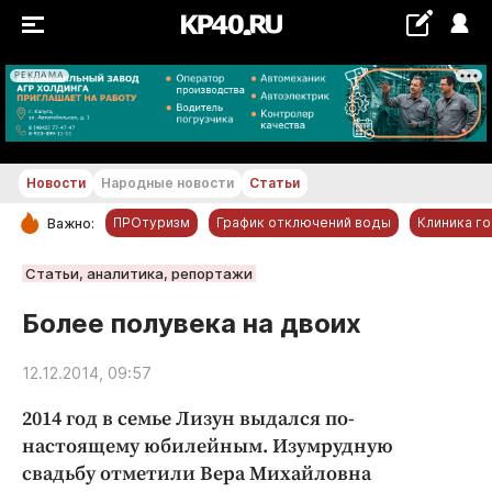
РЕКЛАМА
+28...+29 °С
Новости
Народные новости
Статьи
ПРОтуризм
График отключений воды
Клиника г
Важно:
РУБРИКИ
Статьи, аналитика, репортажи
Обнинск
Более полувека на двоих
Новости компаний
12.12.2014, 09:57
Статьи
Народные новости
2014 год в семье Лизун выдался по-
Авто и транспорт
настоящему юбилейным. Изумрудную
свадьбу отметили Вера Михайловна
Благоустройство