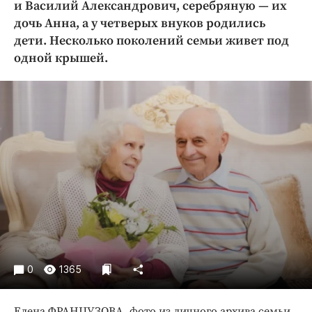
и Василий Александрович, серебряную — их
Криминал
дочь Анна, а у четверых внуков родились
Культура
дети. Несколько поколений семьи живет под
Недвижимость и ЖКХ
одной крышей.
Образование
Общество
Погода
Праздники
Происшествия
Спорт
Экономика и бизнес
ПРОЕКТЫ
Блоги
0
1365
Издания
Медиаперсона
Елена ФРАНЦУЗОВА, фото из личного архива семьи