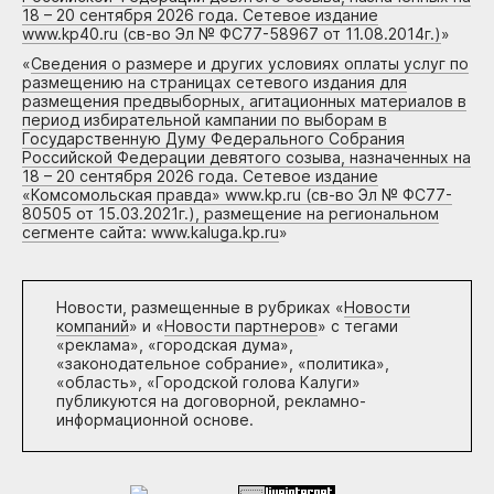
18 – 20 сентября 2026 года. Сетевое издание
www.kp40.ru (св-во Эл № ФС77-58967 от 11.08.2014г.)
»
«
Сведения о размере и других условиях оплаты услуг по
размещению на страницах сетевого издания для
размещения предвыборных, агитационных материалов в
период избирательной кампании по выборам в
Государственную Думу Федерального Собрания
Российской Федерации девятого созыва, назначенных на
18 – 20 сентября 2026 года. Сетевое издание
«Комсомольская правда» www.kp.ru (св-во Эл № ФС77-
80505 от 15.03.2021г.), размещение на региональном
сегменте сайта: www.kaluga.kp.ru
»
Новости, размещенные в рубриках «
Новости
компаний
» и «
Новости партнеров
» с тегами
«реклама», «городская дума»,
«законодательное собрание», «политика»,
«область», «Городской голова Калуги»
публикуются на договорной, рекламно-
информационной основе.