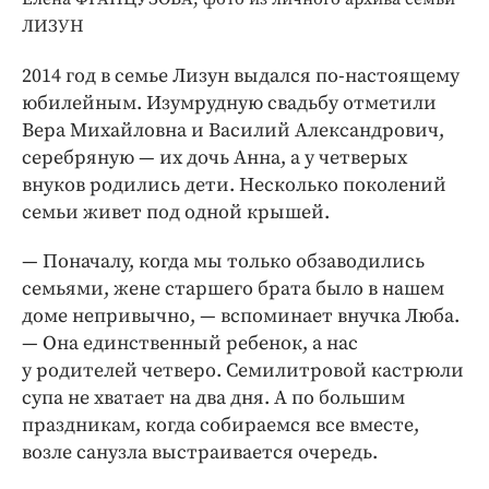
Интересное чтиво
ЛИЗУН
Клиника года
Бренд года
2014 год в семье Лизун выдался по-настоящему
юбилейным. Изумрудную свадьбу отметили
Работодатель года
Вера Михайловна и Василий Александрович,
серебряную — их дочь Анна, а у четверых
внуков родились дети. Несколько поколений
семьи живет под одной крышей.
— Поначалу, когда мы только обзаводились
семьями, жене старшего брата было в нашем
доме непривычно, — вспоминает внучка Люба.
— Она единственный ребенок, а нас
у родителей четверо. Семилитровой кастрюли
супа не хватает на два дня. А по большим
праздникам, когда собираемся все вместе,
возле санузла выстраивается очередь.